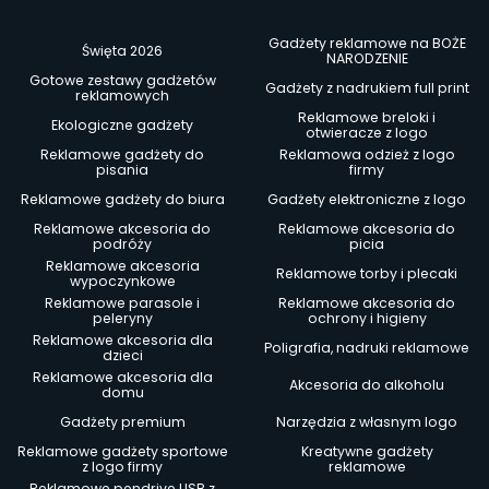
Gadżety reklamowe na BOŻE
Święta 2026
NARODZENIE
Gotowe zestawy gadżetów
Gadżety z nadrukiem full print
reklamowych
Reklamowe breloki i
Ekologiczne gadżety
otwieracze z logo
Reklamowe gadżety do
Reklamowa odzież z logo
pisania
firmy
Reklamowe gadżety do biura
Gadżety elektroniczne z logo
Reklamowe akcesoria do
Reklamowe akcesoria do
podróży
picia
Reklamowe akcesoria
Reklamowe torby i plecaki
wypoczynkowe
Reklamowe parasole i
Reklamowe akcesoria do
peleryny
ochrony i higieny
Reklamowe akcesoria dla
Poligrafia, nadruki reklamowe
dzieci
Reklamowe akcesoria dla
Akcesoria do alkoholu
domu
Gadżety premium
Narzędzia z własnym logo
Reklamowe gadżety sportowe
Kreatywne gadżety
z logo firmy
reklamowe
Reklamowe pendrive USB z