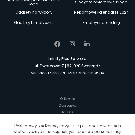
Słodycze reklamowe z logo
logo
Gadżety na wybory
Reklamowe kalendarze 2027
Gadżety tematyczne
Employer branding
Infinity Plus Sp. z o.o.
ul. Dworcowa 7 | 62-020 Swarzędz
NIP: 783-17-33-370, REGON: 362998908
O firmie
Dostawa
RODO
Kontakt
Regulamin
Reklamowy gadżet wykorzystuje pliki cookie w celach
statystycznych, funkcjonalnych, oraz do personalizacji
Lokalne Gadżety Reklamowe