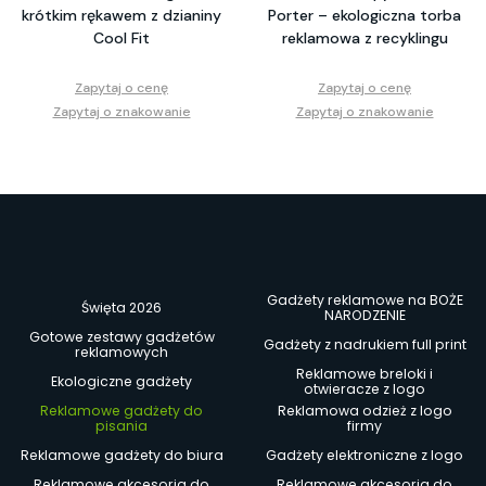
krótkim rękawem z dzianiny
Porter – ekologiczna torba
Cool Fit
reklamowa z recyklingu
Zapytaj o cenę
Zapytaj o cenę
Zapytaj o znakowanie
Zapytaj o znakowanie
Gadżety reklamowe na BOŻE
Święta 2026
NARODZENIE
Gotowe zestawy gadżetów
Gadżety z nadrukiem full print
reklamowych
Reklamowe breloki i
Ekologiczne gadżety
otwieracze z logo
Reklamowe gadżety do
Reklamowa odzież z logo
pisania
firmy
Reklamowe gadżety do biura
Gadżety elektroniczne z logo
Reklamowe akcesoria do
Reklamowe akcesoria do