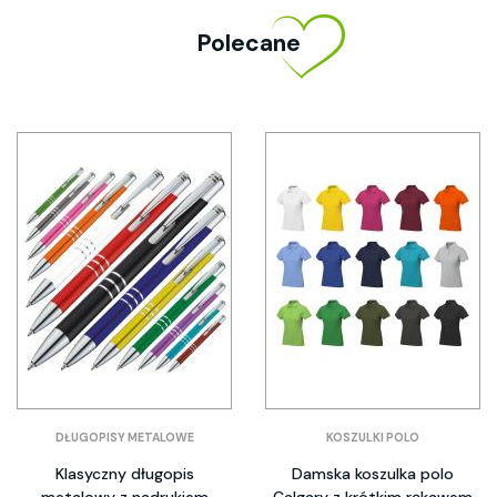
Polecane
DŁUGOPISY METALOWE
KOSZULKI POLO
Klasyczny długopis
Damska koszulka polo