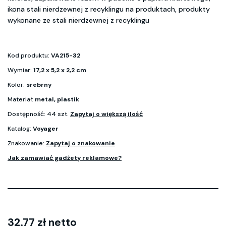
ikona stali nierdzewnej z recyklingu na produktach, produkty
wykonane ze stali nierdzewnej z recyklingu
Kod produktu:
VA215-32
Wymiar:
17,2 x 5,2 x 2,2 cm
Kolor:
srebrny
Materiał:
metal, plastik
Dostępność: 44 szt.
Zapytaj o większą ilość
Katalog:
Voyager
Znakowanie:
Zapytaj o znakowanie
Jak zamawiać gadżety reklamowe?
32.77 zł netto