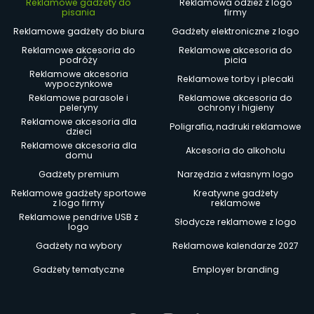
Reklamowe gadżety do
Reklamowa odzież z logo
pisania
firmy
Reklamowe gadżety do biura
Gadżety elektroniczne z logo
Reklamowe akcesoria do
Reklamowe akcesoria do
podróży
picia
Reklamowe akcesoria
Reklamowe torby i plecaki
wypoczynkowe
Reklamowe parasole i
Reklamowe akcesoria do
peleryny
ochrony i higieny
Reklamowe akcesoria dla
Poligrafia, nadruki reklamowe
dzieci
Reklamowe akcesoria dla
Akcesoria do alkoholu
domu
Gadżety premium
Narzędzia z własnym logo
Reklamowe gadżety sportowe
Kreatywne gadżety
z logo firmy
reklamowe
Reklamowe pendrive USB z
Słodycze reklamowe z logo
logo
Gadżety na wybory
Reklamowe kalendarze 2027
Gadżety tematyczne
Employer branding