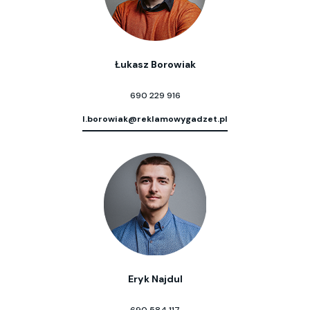
Łukasz Borowiak
690 229 916
l.borowiak@reklamowygadzet.pl
Eryk Najdul
690 584 117