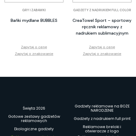
GRY I ZABAWKI
GADŻETY Z NADRUKIEM FULL COLOR
Bańki mydlane BUBBLES
CreaTowel Sport – sportowy
ręcznik reklamowy z
nadrukiem sublimacyjnym
Zapytaj o cenę
Zapytaj o cenę
Zapytaj o znakowanie
Zapytaj o znakowanie
Gadżety reklamowe na BOŻE
Święta 2026
NARODZENIE
Gotowe zestawy gadżetów
Gadżety z nadrukiem full print
reklamowych
Reklamowe breloki i
Ekologiczne gadżety
otwieracze z logo