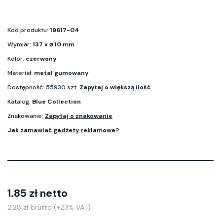
Kod produktu:
19617-04
Wymiar:
137 x ⌀ 10 mm
Kolor:
czerwony
Materiał:
metal gumowany
Dostępność: 55930 szt.
Zapytaj o większą ilość
Katalog:
Blue Collection
Znakowanie:
Zapytaj o znakowanie
Jak zamawiać gadżety reklamowe?
1.85 zł netto
2.28 zł brutto (+23% VAT)