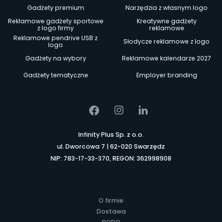
Gadżety premium
Narzędzia z własnym logo
Reklamowe gadżety sportowe
Kreatywne gadżety
z logo firmy
reklamowe
Reklamowe pendrive USB z
Słodycze reklamowe z logo
logo
Gadżety na wybory
Reklamowe kalendarze 2027
Gadżety tematyczne
Employer branding
Infinity Plus Sp. z o.o.
ul. Dworcowa 7 | 62-020 Swarzędz
NIP: 783-17-33-370, REGON: 362998908
O firmie
Dostawa