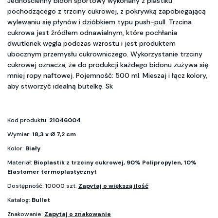
Jednościenny bidon sportowy wykonany z plastiku
pochodzącego z trzciny cukrowej, z pokrywką zapobiegającą
wylewaniu się płynów i dzióbkiem typu push-pull. Trzcina
cukrowa jest źródłem odnawialnym, które pochłania
dwutlenek węgla podczas wzrostu i jest produktem
ubocznym przemysłu cukrowniczego. Wykorzystanie trzciny
cukrowej oznacza, że do produkcji każdego bidonu zużywa się
mniej ropy naftowej. Pojemność: 500 ml. Mieszaj i łącz kolory,
aby stworzyć idealną butelkę. Sk
Kod produktu:
21046004
Wymiar:
18,3 x Ø 7,2 cm
Kolor:
Biały
Materiał:
Bioplastik z trzciny cukrowej, 90% Polipropylen, 10%
Elastomer termoplastycznyt
Dostępność: 10000 szt.
Zapytaj o większą ilość
Katalog:
Bullet
Znakowanie:
Zapytaj o znakowanie