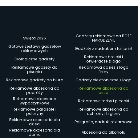
Gadżety reklamowe na BOŻE
Święta 2026
NARODZENIE
Gotowe zestawy gadżetów
Gadżety z nadrukiem full print
reklamowych
Reklamowe breloki i
Ekologiczne gadżety
otwieracze z logo
Reklamowe gadżety do
Reklamowa odzież z logo
pisania
firmy
Reklamowe gadżety do biura
Gadżety elektroniczne z logo
Reklamowe akcesoria do
Reklamowe akcesoria do
podróży
picia
Reklamowe akcesoria
Reklamowe torby i plecaki
wypoczynkowe
Reklamowe parasole i
Reklamowe akcesoria do
peleryny
ochrony i higieny
Reklamowe akcesoria dla
Poligrafia, nadruki reklamowe
dzieci
Reklamowe akcesoria dla
Akcesoria do alkoholu
domu