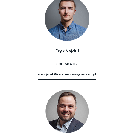
Eryk Najdul
690 584 117
e.najdul@reklamowygadzet.pl