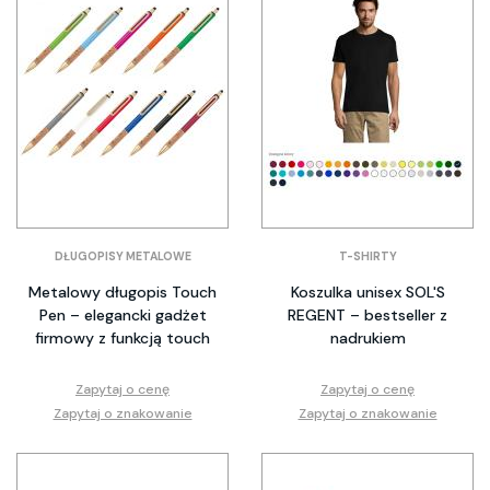
DŁUGOPISY METALOWE
T-SHIRTY
Metalowy długopis Touch
Koszulka unisex SOL'S
Pen – elegancki gadżet
REGENT – bestseller z
firmowy z funkcją touch
nadrukiem
Zapytaj o cenę
Zapytaj o cenę
Zapytaj o znakowanie
Zapytaj o znakowanie