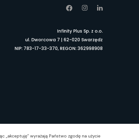
Infinity Plus Sp. z o.o.
ul. Dworcowa 7 | 62-020 Swarzędz
NIP: 783-17-33-370, REGON: 362998908
łownik pojęć
FAQ
ając „akceptuję” wyrażają Państwo zgodę na użycie