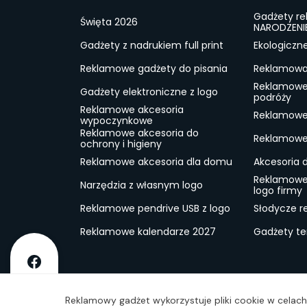
Gadżety r
Święta 2026
NARODZENI
Gadżety z nadrukiem full print
Ekologiczn
Reklamowe gadżety do pisania
Reklamowa 
Reklamowe
Gadżety elektroniczne z logo
podróży
Reklamowe akcesoria
Reklamowe 
wypoczynkowe
Reklamowe akcesoria do
Reklamowe 
ochrony i higieny
Reklamowe akcesoria dla domu
Akcesoria 
Reklamowe
Narzędzia z własnym logo
logo firmy
Reklamowe pendrive USB z logo
Słodycze r
Reklamowe kalendarze 2027
Gadżety t
O firmie
Dostawa
RODO
Kontakt
Reg
Reklamowy gadżet wykorzystuje pliki cookie w celach 