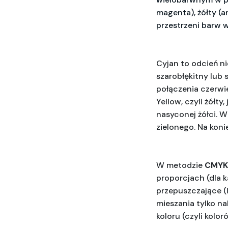
magenta), żółty (a
przestrzeni barw w
Cyjan to odcień nie
szarobłękitny lub 
połączenia czerwie
Yellow, czyli żółt
nasyconej żółci. W
zielonego. Na konie
W metodzie 
CMYK
proporcjach (dla k
przepuszczające (lu
mieszania tylko n
koloru (czyli kolo