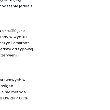
nocześnie jedna z 
określić jako 
skany w wyniku 
mazyn i amarant. 
ledszy od typowej 
erwieni i 
dstawowych w 
rwiące 
 je nie metodą 
od 0% do 400% 