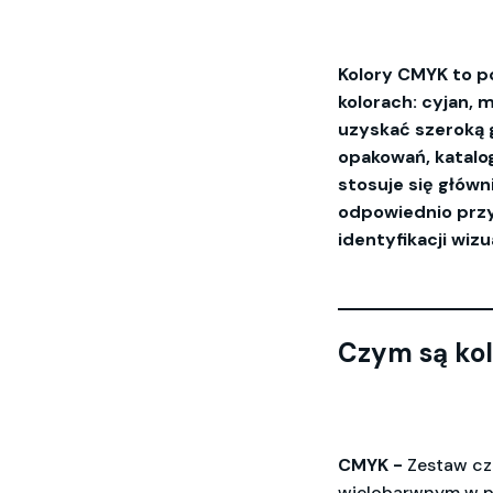
Kolory CMYK to 
kolorach: cyjan, 
uzyskać szeroką 
opakowań, katalog
stosuje się głów
odpowiednio przy
identyfikacji wi
Czym są ko
CMYK -
Zestaw cz
wielobarwnym w pol