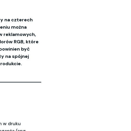
y na czterech
czeniu można
w reklamowych,
lorów RGB, które
 powinien być
y na spójnej
rodukcie.
 w druku 
genta (ang. 