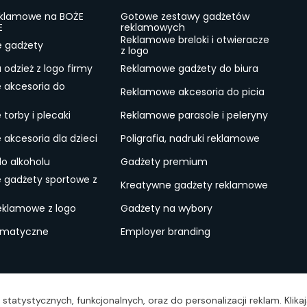
eklamowe na BOŻE
Gotowe zestawy gadżetów
E
reklamowych
Reklamowe breloki i otwieracze
e gadżety
z logo
odzież z logo firmy
Reklamowe gadżety do biura
 akcesoria do
Reklamowe akcesoria do picia
torby i plecaki
Reklamowe parasole i peleryny
akcesoria dla dzieci
Poligrafia, nadruki reklamowe
do alkoholu
Gadżety premium
 gadżety sportowe z
Kreatywne gadżety reklamowe
eklamowe z logo
Gadżety na wybory
ematyczne
Employer branding
ulamin
Lokalne Gadżety Reklamowe
Jak zamawiać?
S
statystycznych, funkcjonalnych, oraz do personalizacji reklam. Klik