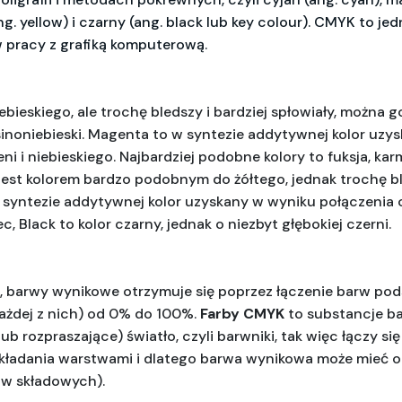
ng. yellow) i czarny (ang. black lub key colour). CMYK to jed
 pracy z grafiką komputerową. 
bieskiego, ale trochę bledszy i bardziej spłowiały, można go 
sinoniebieski. Magenta to w syntezie addytywnej kolor uzy
ni i niebieskiego. Najbardziej podobne kolory to fuksja, kar
y, jest kolorem bardzo podobnym do żółtego, jednak trochę b
 syntezie addytywnej kolor uzyskany w wyniku połączenia cz
c, Black to kolor czarny, jednak o niezbyt głębokiej czerni. 
, barwy wynikowe otrzymuje się poprzez łączenie barw po
ażdej z nich) od 0% do 100%. 
Farby CMYK
 to substancje ba
b rozpraszające) światło, czyli barwniki, tak więc łączy się
akładania warstwami i dlatego barwa wynikowa może mieć 
rów składowych). 