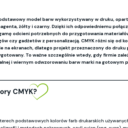
podstawowy model barw wykorzystywany w druku, opart
magenta, żółty i czarny. Dzięki ich odpowiedniemu połą
gamę odcieni potrzebnych do przygotowania materiałó
ów czy gadżetów z personalizacją. CMYK różni się od ko
nie na ekranach, dlatego projekt przeznaczony do druku
gotowany. To ważne szczególnie wtedy, gdy firmie zależ
zualnej i wiernym odwzorowaniu barw marki na gotowym p
lory CMYK?
terech podstawowych kolorów farb drukarskich używanych
igrafii i metodach pokrewnych, czyli cyjan (ang. cyan), ma