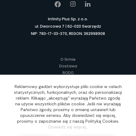
Infinity Plus Sp. z o.o.
ul. Dworcowa 7 | 62-020 Swarzędz
NIP: 783-17-33-370, REGON: 362998908
O firmie
Dostawa
RODO
Kontakt
Regulamin
Reklamowy gadżet wykorzystuje pliki cookie w celach
statystycznych, funkcjonalnych, oraz do personalizacji
Lokalne Gadżety Reklamowe
reklam. Klikając „akceptuję” wyrażają Państwo zgodę
Jak zamawiać?
na użycie wszystkich plików cookie. Jeśli nie wyrażają
Słownik pojęć
Państwo zgody, prosimy o zmianę ustawień lub
FAQ
opuszczenie serwisu. Aby dowiedzieć się więcej,
prosimy o zapoznanie się z naszą Polityką Cookies.
Dowiedz się więcej.
.