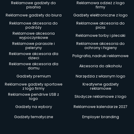
Reklamowe gadżety do
Reklamowa odzież z logo
pisania
firmy
Reklamowe gadżety do biura
Gadżety elektroniczne z logo
Reklamowe akcesoria do
Reklamowe akcesoria do
podróży
picia
Reklamowe akcesoria
Reklamowe torby i plecaki
wypoczynkowe
Reklamowe parasole i
Reklamowe akcesoria do
peleryny
ochrony i higieny
Reklamowe akcesoria dla
Poligrafia, nadruki reklamowe
dzieci
Reklamowe akcesoria dla
Akcesoria do alkoholu
domu
Gadżety premium
Narzędzia z własnym logo
Reklamowe gadżety sportowe
Kreatywne gadżety
z logo firmy
reklamowe
Reklamowe pendrive USB z
Słodycze reklamowe z logo
logo
Gadżety na wybory
Reklamowe kalendarze 2027
Gadżety tematyczne
Employer branding