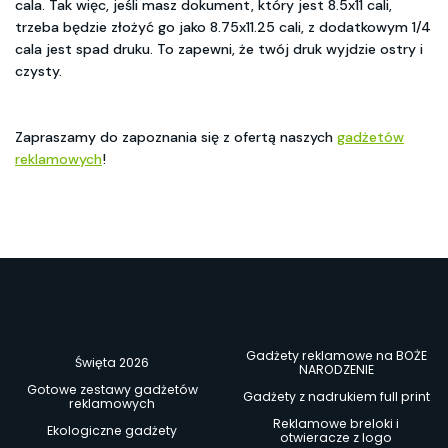
cala. Tak więc, jeśli masz dokument, który jest 8.5x11 cali,
trzeba będzie złożyć go jako 8.75x11.25 cali, z dodatkowym 1/4
cala jest spad druku. To zapewni, że twój druk wyjdzie ostry i
czysty.
Zapraszamy do zapoznania się z ofertą naszych
gadżetów
reklamowych
!
Gadżety reklamowe na BOŻE
Święta 2026
NARODZENIE
Gotowe zestawy gadżetów
Gadżety z nadrukiem full print
reklamowych
Reklamowe breloki i
Ekologiczne gadżety
otwieracze z logo