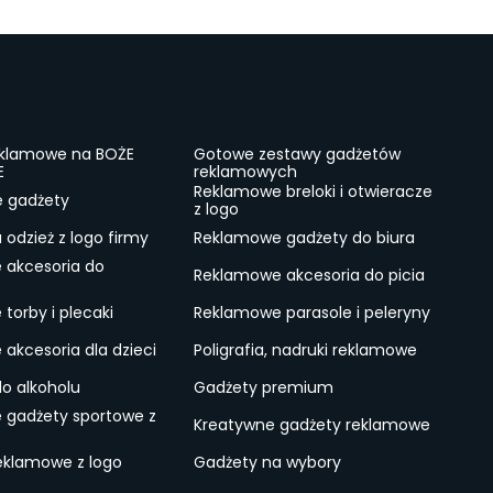
eklamowe na BOŻE
Gotowe zestawy gadżetów
E
reklamowych
Reklamowe breloki i otwieracze
e gadżety
z logo
odzież z logo firmy
Reklamowe gadżety do biura
 akcesoria do
Reklamowe akcesoria do picia
torby i plecaki
Reklamowe parasole i peleryny
akcesoria dla dzieci
Poligrafia, nadruki reklamowe
do alkoholu
Gadżety premium
 gadżety sportowe z
Kreatywne gadżety reklamowe
eklamowe z logo
Gadżety na wybory