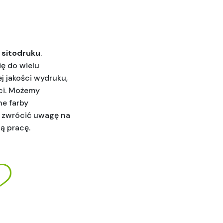
 
sitodruku
. 
ę do wielu 
 jakości wydruku, 
ci. Możemy 
e farby 
 zwrócić uwagę na 
ą pracę.