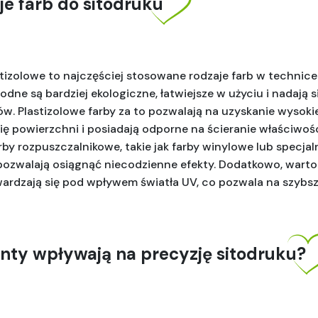
je farb do sitodruku
tizolowe to najczęściej stosowane rodzaje farb w technice
dne są bardziej ekologiczne, łatwiejsze w użyciu i nadają si
w. Plastizolowe farby za to pozwalają na uzyskanie wysokiej
się powierzchni i posiadają odporne na ścieranie właściwoś
by rozpuszczalnikowe, takie jak farby winylowe lub specjaln
 pozwalają osiągnąć niecodzienne efekty. Dodatkowo, warto
wardzają się pod wpływem światła UV, co pozwala na szybsz
nty wpływają na precyzję sitodruku?