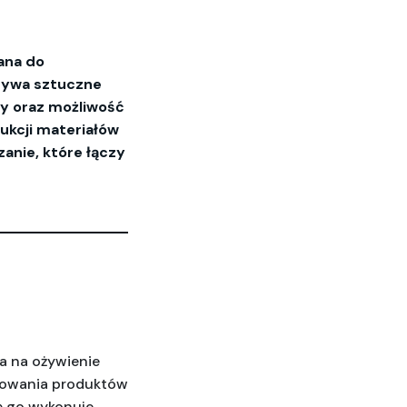
ana do
orzywa sztuczne
ry oraz możliwość
ukcji materiałów
anie, które łączy
a na ożywienie 
kowania produktów 
ię go wykonuje, 