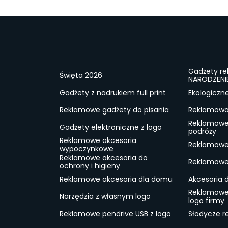
Gadżety r
Święta 2026
NARODZENI
Gadżety z nadrukiem full print
Ekologiczn
Reklamowe gadżety do pisania
Reklamowa 
Reklamowe
Gadżety elektroniczne z logo
podróży
Reklamowe akcesoria
Reklamowe 
wypoczynkowe
Reklamowe akcesoria do
Reklamowe 
ochrony i higieny
Reklamowe akcesoria dla domu
Akcesoria 
Reklamowe
Narzędzia z własnym logo
logo firmy
Reklamowe pendrive USB z logo
Słodycze r