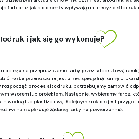
zaje farb oraz jakie elementy wpływają na precyzję sitodruku
todruk i jak się go wykonuje?
ku
 polega na przepuszczaniu farby przez sitodrukową ramkę
ić. Farba przenoszona jest przez specjalną formę drukarsk
y rozpocząć 
proces sitodruku
, potrzebujemy zamówić odp
nym wzorem lub projektem. Następnie, wybieramy farbę, któr
u - wodną lub plastizolową. Kolejnym krokiem jest przygot
możliwi nam aplikację żądanej farby na powierzchnię. 