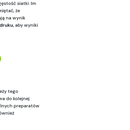
gęstość siatki. Im 
iętać, że 
ją na wynik 
odruku
, aby wyniki 
eży tego 
 do kolejnej 
alnych preparatów 
ównież 