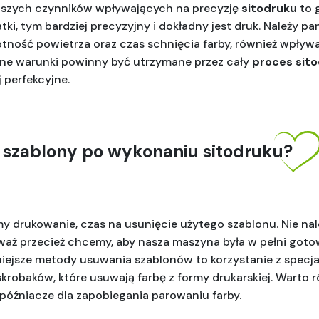
jszych czynników wpływających na precyzję 
sitodruku
 to 
ki, tym bardziej precyzyjny i dokładny jest druk. Należy pam
tność powietrza oraz czas schnięcia farby, również wpływa
e warunki powinny być utrzymane przez cały 
proces sit
j perfekcyjne.
 szablony po wykonaniu sitodruku?
y drukowanie, czas na usunięcie użytego szablonu. Nie nal
waż przecież chcemy, aby nasza maszyna była w pełni gotowa
niejsze metody usuwania szablonów to korzystanie z specj
robaków, które usuwają farbę z formy drukarskiej. Warto r
óźniacze dla zapobiegania parowaniu farby.