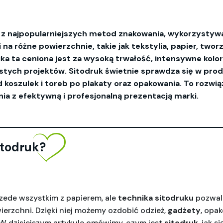
a z najpopularniejszych metod znakowania, wykorzystyw
i na różne powierzchnie, takie jak tekstylia, papier, tw
ka ta ceniona jest za wysoką trwałość, intensywne kolo
stych projektów. Sitodruk świetnie sprawdza się w prod
koszulek i toreb po plakaty oraz opakowania. To rozwiąz
ia z efektywną i profesjonalną prezentacją marki.
itodruk?
rzede wszystkim z papierem, ale 
technika sitodruku
 pozwal
erzchni. Dzięki niej możemy ozdobić odzież, 
gadżety
, opa
W dzisiejszym artykule omówimy, czym jest 
sitodruk
, jak s