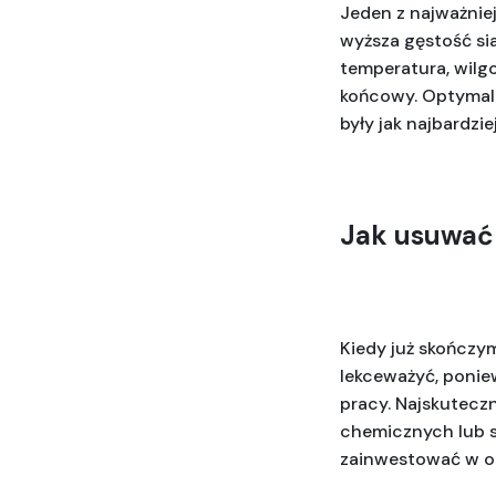
Jeden z najważnie
wyższa gęstość siat
temperatura, wilgo
końcowy. Optymaln
były jak najbardzie
Jak usuwać
Kiedy już skończym
lekceważyć, ponie
pracy. Najskutecz
chemicznych lub sk
zainwestować w op