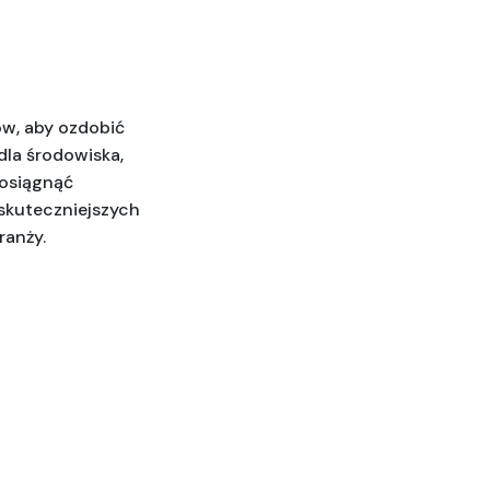
w, aby ozdobić 
la środowiska, 
osiągnąć 
jskuteczniejszych 
ranży.