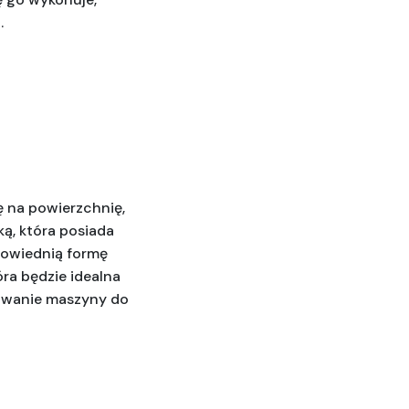
. 
 na powierzchnię, 
ą, która posiada 
owiednią formę 
a będzie idealna 
owanie maszyny do 