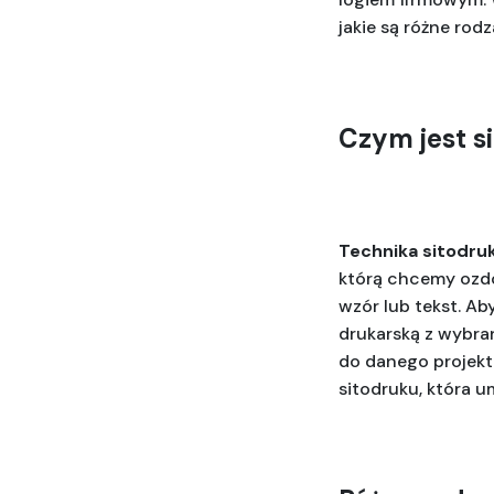
jakie są różne rod
Czym jest si
Technika sitodru
którą chcemy ozdob
wzór lub tekst. Ab
drukarską z wybra
do danego projekt
sitodruku, która u