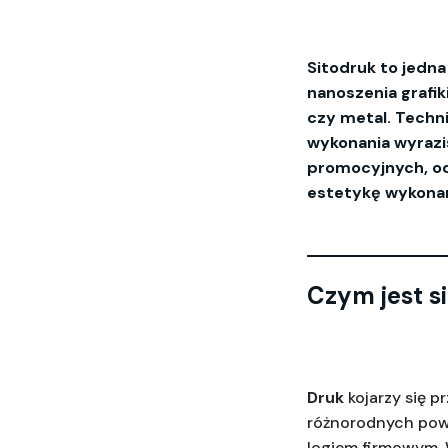
Sitodruk to jedn
nanoszenia grafik
czy metal. Techni
wykonania wyrazi
promocyjnych, od 
estetykę wykonan
Czym jest s
Druk
 kojarzy się p
różnorodnych powi
logiem firmowym. 