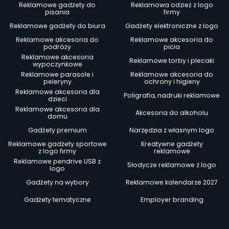
Reklamowe gadżety do
Reklamowa odzież z logo
pisania
firmy
Reklamowe gadżety do biura
Gadżety elektroniczne z logo
Reklamowe akcesoria do
Reklamowe akcesoria do
podróży
picia
Reklamowe akcesoria
Reklamowe torby i plecaki
wypoczynkowe
Reklamowe parasole i
Reklamowe akcesoria do
peleryny
ochrony i higieny
Reklamowe akcesoria dla
Poligrafia, nadruki reklamowe
dzieci
Reklamowe akcesoria dla
Akcesoria do alkoholu
domu
Gadżety premium
Narzędzia z własnym logo
Reklamowe gadżety sportowe
Kreatywne gadżety
z logo firmy
reklamowe
Reklamowe pendrive USB z
Słodycze reklamowe z logo
logo
Gadżety na wybory
Reklamowe kalendarze 2027
Gadżety tematyczne
Employer branding