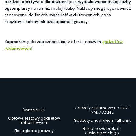
bardziej efektywne dla drukarni jest wydrukowanie dużej liczby
egzemplarzy na raz niż małej liczby. Nakłady mogą być również
stosowane do innych materiałów drukowanych poza
książkami, takich jak czasopisma i gazety.
Zapraszamy do zapoznania się z ofertą naszych
gadżetów
reklamowych
!
Gadżety reklamowe na BOŻE
Święta 2026
NARODZENIE
Gotowe zestawy gadżetów
Gadżety z nadrukiem full print
reklamowych
Reklamowe breloki i
Ekologiczne gadżety
otwieracze z logo