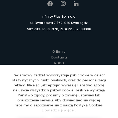
Infinity Plus Sp. z o.o.
ul. Dworcowa 7 | 62-020 Swarzędz
NIP: 783-17-33-370, REGON: 362998908
O firmie
Dostawa
RODO
Kontakt
Regulamin
Reklamowy gadżet wykorzystuje pliki cookie w celach
statystycznych, funkcjonalnych, oraz do personalizacji
Lokalne Gadżety Reklamowe
reklam. Klikając „akceptuję” wyrażają Państwo zgodę
Jak zamawiać?
na użycie wszystkich plików cookie. Jeśli nie wyrażają
Słownik pojęć
Państwo zgody, prosimy o zmianę ustawień lub
FAQ
opuszczenie serwisu. Aby dowiedzieć się więcej,
prosimy o zapoznanie się z naszą Polityką Cookies.
Dowiedz się więcej.
.