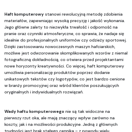
Haft komputerowy
 stanowi rewolucyjną metodę zdobienia 
materiałów, zapewniając wysoką precyzję i jakość wykonania. 
Jego główne zalety to niezwykła trwałość i odporność na 
pranie oraz czynniki atmosferyczne, co sprawia, że nadaje się 
idealnie do profesjonalnych uniformów czy odzieży sportowej. 
Dzięki zastosowaniu nowoczesnych maszyn hafciarskich, 
możliwe jest odwzorowanie skomplikowanych wzorów z niemal 
fotograficzną dokładnością, co otwiera przed projektantami 
nowe horyzonty kreatywności. Co więcej, haft komputerowy 
umożliwia personalizację produktów poprzez dodanie 
unikatowych tekstów czy logotypów, co jest bardzo cenione 
w branży promocyjnej oraz wśród klientów poszukujących 
oryginalnych i indywidualnych rozwiązań.
Wady haftu komputerowego
 nie są tak widoczne na 
pierwszy rzut oka, ale mają znaczący wpływ zarówno na 
koszty, jak i na możliwości produkcyjne. Jedną z głównych 
trudności jest brak stałego cennika – z powodu wielu 