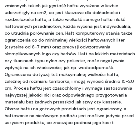
zmiennych takich jak gęstość haftu wyrażana w liczbie 
uderzeń igły na cm2, co jest kluczowe dla dokładności i 
rozdzielczości haftu, a także wielkość samego haftu i ilość 
haftowanych przedmiotów, każda wycena jest indywidualna, 
co utrudnia porównanie cen. Haft komputerowy stawia także 
ograniczenia co do minimalnej wielkości haftowanych liter 
(czytelne od 6-7 mm) oraz precyzji odwzorowania 
skomplikowanych logo czy herbów. Haft na lekkich materiałach 
czy tkaninach typu nylon czy poliester, może negatywnie 
wpłynąć na ich właściwości, jak np. wodoodporność. 
Ograniczenia dotyczą też maksymalnej wielkości haftu, 
zależnej od rozmiaru tamborka, i mogą wynosić średnio 15-20 
cm. 
Proces haftu
 jest czasochłonny i wymaga zastosowania 
najwyższej jakości nici oraz odpowiedniego przygotowania 
materiału bez żadnych przeszkód jak szwy czy kieszenie. 
Obszar haftu na gotowych produktach jest ograniczony, a 
haftowanie na nierównym podłożu jest możliwe jedynie przed 
uszyciem produktu, co znacząco podnosi jego koszt.