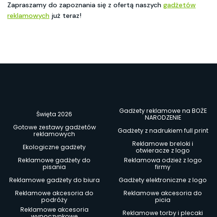
Zapraszamy do zapoznania się z ofertą naszych
gadżetów
reklamowych
już teraz!
Gadżety reklamowe na BOŻE
Święta 2026
NARODZENIE
Gotowe zestawy gadżetów
Gadżety z nadrukiem full print
reklamowych
Reklamowe breloki i
Ekologiczne gadżety
otwieracze z logo
Reklamowe gadżety do
Reklamowa odzież z logo
pisania
firmy
Reklamowe gadżety do biura
Gadżety elektroniczne z logo
Reklamowe akcesoria do
Reklamowe akcesoria do
podróży
picia
Reklamowe akcesoria
Reklamowe torby i plecaki
wypoczynkowe