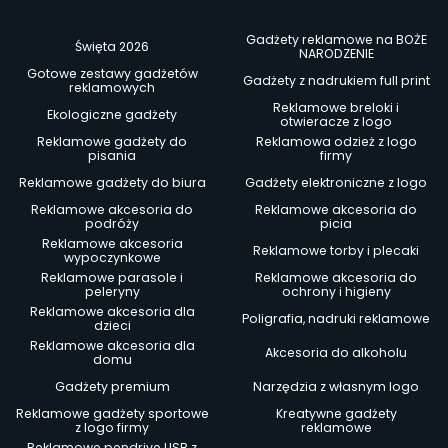
Gadżety reklamowe na BOŻE
Święta 2026
NARODZENIE
Gotowe zestawy gadżetów
Gadżety z nadrukiem full print
reklamowych
Reklamowe breloki i
Ekologiczne gadżety
otwieracze z logo
Reklamowe gadżety do
Reklamowa odzież z logo
pisania
firmy
Reklamowe gadżety do biura
Gadżety elektroniczne z logo
Reklamowe akcesoria do
Reklamowe akcesoria do
podróży
picia
Reklamowe akcesoria
Reklamowe torby i plecaki
wypoczynkowe
Reklamowe parasole i
Reklamowe akcesoria do
peleryny
ochrony i higieny
Reklamowe akcesoria dla
Poligrafia, nadruki reklamowe
dzieci
Reklamowe akcesoria dla
Akcesoria do alkoholu
domu
Gadżety premium
Narzędzia z własnym logo
Reklamowe gadżety sportowe
Kreatywne gadżety
z logo firmy
reklamowe
Reklamowe pendrive USB z