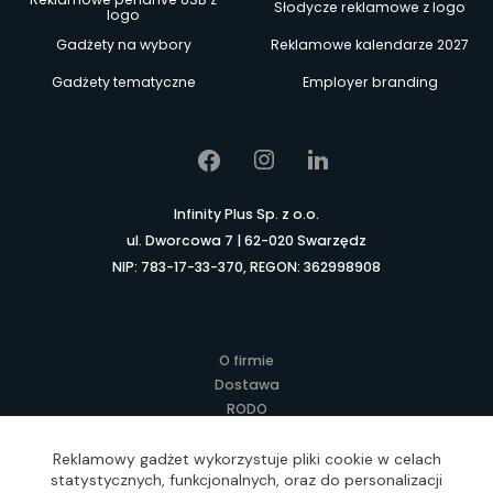
Słodycze reklamowe z logo
logo
Gadżety na wybory
Reklamowe kalendarze 2027
Gadżety tematyczne
Employer branding
Infinity Plus Sp. z o.o.
ul. Dworcowa 7 | 62-020 Swarzędz
NIP: 783-17-33-370, REGON: 362998908
O firmie
Dostawa
RODO
Kontakt
Regulamin
Reklamowy gadżet wykorzystuje pliki cookie w celach
statystycznych, funkcjonalnych, oraz do personalizacji
Lokalne Gadżety Reklamowe