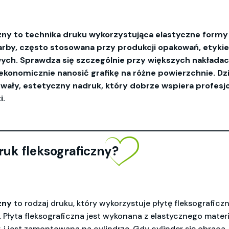
czny to technika druku wykorzystująca elastyczne formy
rby, często stosowana przy produkcji opakowań, etykie
wych. Sprawdza się szczególnie przy większych nakłada
ekonomicznie nanosić grafikę na różne powierzchnie. Dzię
wały, estetyczny nadruk, który dobrze wspiera profesj
i.
ruk fleksograficzny?
zny
to rodzaj druku, który wykorzystuje płytę fleksograficz
 Płyta fleksograficzna jest wykonana z elastycznego materia
, i jest zamontowana na cylindrze. Gdy cylinder się obraca,