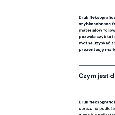
Druk fleksografi
szybkoschnące fa
materiałów folio
pozwala szybko i 
można uzyskać tr
prezentację mark
Czym jest d
Druk fleksografic
obrazu na podłoże.
guma lub poliester