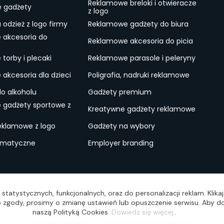
Reklamowe breloki i otwieracze
e gadżety
z logo
odzież z logo firmy
Reklamowe gadżety do biura
 akcesoria do
Reklamowe akcesoria do picia
torby i plecaki
Reklamowe parasole i peleryny
akcesoria dla dzieci
Poligrafia, nadruki reklamowe
do alkoholu
Gadżety premium
 gadżety sportowe z
Kreatywne gadżety reklamowe
eklamowe z logo
Gadżety na wybory
ematyczne
Employer branding
ulamin
Lokalne Gadżety Reklamowe
Jak zamawiać?
S
statystycznych, funkcjonalnych, oraz do personalizacji reklam. Klik
wo zgody, prosimy o zmianę ustawień lub opuszczenie serwisu. Aby do
naszą Polityką Cookies.
Dowiedz się więcej.
.