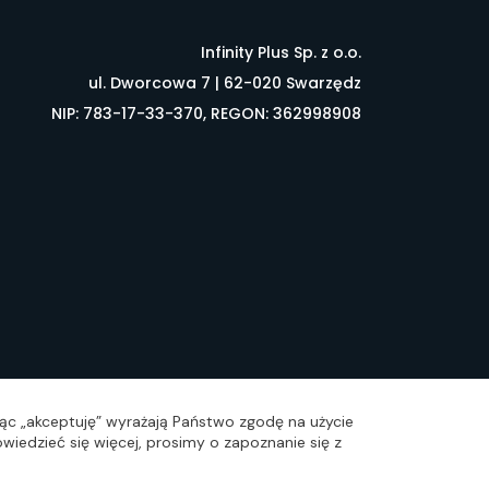
Infinity Plus Sp. z o.o.
ul. Dworcowa 7 | 62-020 Swarzędz
NIP: 783-17-33-370, REGON: 362998908
łownik pojęć
FAQ
ając „akceptuję” wyrażają Państwo zgodę na użycie
wiedzieć się więcej, prosimy o zapoznanie się z