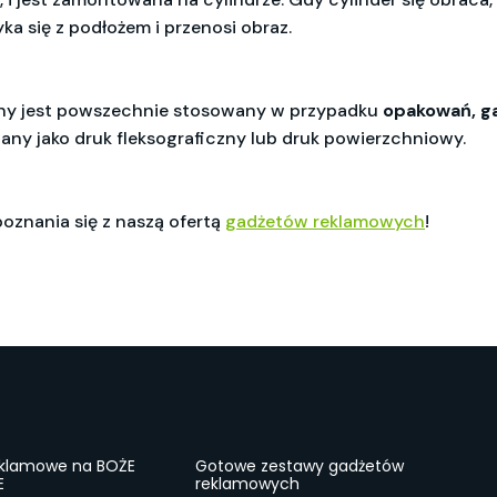
yka się z podłożem i przenosi obraz.
zny jest powszechnie stosowany w przypadku
opakowań, ga
any jako druk fleksograficzny lub druk powierzchniowy.
znania się z naszą ofertą
gadżetów reklamowych
!
eklamowe na BOŻE
Gotowe zestawy gadżetów
E
reklamowych