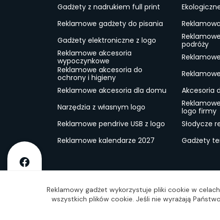
Gadżety z nadrukiem full print
Ekologiczn
Reklamowe gadżety do pisania
Reklamowa 
Reklamowe
Gadżety elektroniczne z logo
podróży
Reklamowe akcesoria
Reklamowe 
wypoczynkowe
Reklamowe akcesoria do
Reklamowe 
ochrony i higieny
Reklamowe akcesoria dla domu
Akcesoria 
Reklamowe
Narzędzia z własnym logo
logo firmy
Reklamowe pendrive USB z logo
Słodycze r
Reklamowe kalendarze 2027
Gadżety t
O firmie
Dostawa
RODO
Kontakt
Reg
Reklamowy gadżet wykorzystuje pliki cookie w celach 
wszystkich plików cookie. Jeśli nie wyrażają Państ