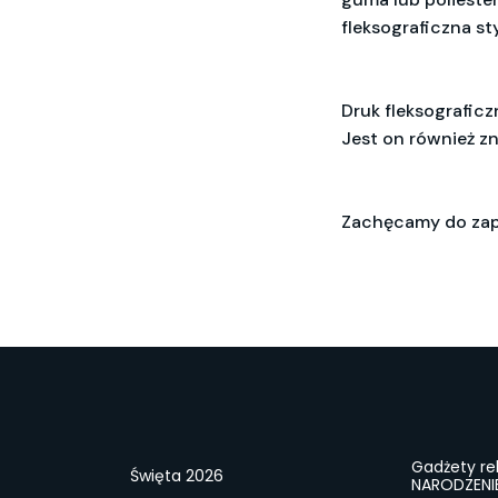
fleksograficzna st
Druk fleksografic
Jest on również zn
Zachęcamy do zapo
Gadżety r
Święta 2026
NARODZENI