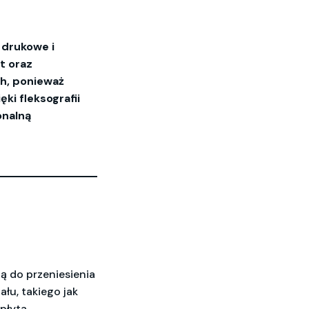
 drukowe i
t oraz
ch, ponieważ
ki fleksografii
onalną
ną do przeniesienia
łu, takiego jak
 płyta