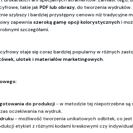
cyfrowe, takie jak
PDF lub obrazy
, do tworzenia wydruków. 
znie szybszy i bardziej przystępny cenowo niż tradycyjne 
frowy zapewnia
szeroką gamę opcji kolorystycznych
i mo
drobnymi szczegółami.
 cyfrowy staje się coraz bardziej popularny w różnych zas
tówek, ulotek i materiałów marketingowych
.
rowego:
gotowania do produkcji
 - w metodzie tej niepotrzebne są s
zas oczekiwania na wydruk.
 druku
 - możliwość tworzenia unikatowych odbitek, co jest 
odukcji etykiet z różnymi kodami kreskowymi czy indywidua