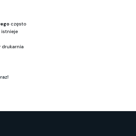
wego
 często 
stnieje 
 drukarnia 
raz!