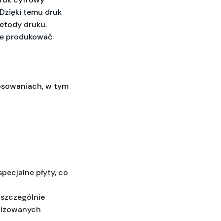
Dzięki temu druk
metody druku.
że produkować
tosowaniach, w tym
pecjalne płyty, co 
szczególnie 
lizowanych 