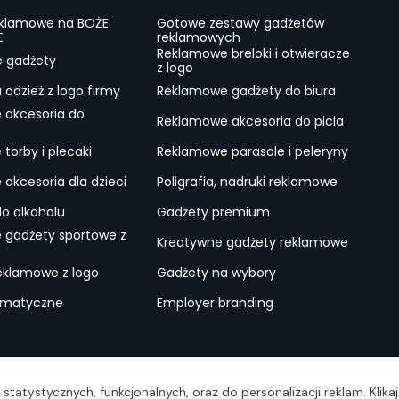
eklamowe na BOŻE
Gotowe zestawy gadżetów
E
reklamowych
Reklamowe breloki i otwieracze
e gadżety
z logo
odzież z logo firmy
Reklamowe gadżety do biura
 akcesoria do
Reklamowe akcesoria do picia
torby i plecaki
Reklamowe parasole i peleryny
akcesoria dla dzieci
Poligrafia, nadruki reklamowe
do alkoholu
Gadżety premium
 gadżety sportowe z
Kreatywne gadżety reklamowe
eklamowe z logo
Gadżety na wybory
ematyczne
Employer branding
ulamin
Lokalne Gadżety Reklamowe
Jak zamawiać?
S
statystycznych, funkcjonalnych, oraz do personalizacji reklam. Klik