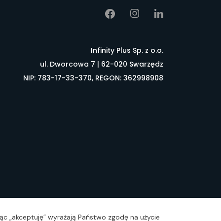
Infinity Plus Sp. z o.o.
ul. Dworcowa 7 | 62-020 Swarzędz
NIP: 783-17-33-370, REGON: 362998908
łownik pojęć
FAQ
ając „akceptuję” wyrażają Państwo zgodę na użycie