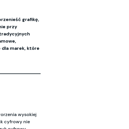
zenieść grafikę,
nie przy
 tradycyjnych
lamowe,
 dla marek, które
worzenia wysokiej
k cyfrowy nie
druk cyfrowy