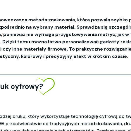
nowoczesna metoda znakowania, która pozwala szybko pr
ezpośrednio na wybrany materiał. Sprawdza się szczegól
h, ponieważ nie wymaga przygotowywania matryc, jak w
. Dzięki temu można łatwo personalizować gadżety rek
i czy inne materiały firmowe. To praktyczne rozwiązanie
tyczny, kolorowy i precyzyjny efekt w krótkim czasie.
druk cyfrowy?
odzaj druku, który wykorzystuje technologię cyfrową do t
 W przeciwieństwie do tradycyjnych metod drukowania, dru
t drukarskich ani specjalnych atramentów. Zamiast tego, 