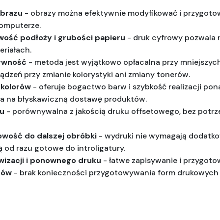
obrazu
 - obrazy można efektywnie modyfikować i przygoto
komputerze.
ość podłoży i grubości papieru
 - druk cyfrowy pozwala 
riałach.
tywność
 - metoda jest wyjątkowo opłacalna przy mniejszych
dzeń przy zmianie kolorystyki ani zmiany tonerów.
 kolorów
 - oferuje bogactwo barw i szybkość realizacji pon
la na błyskawiczną dostawę produktów.
u
 - porównywalna z jakością druku offsetowego, bez potrze
owość do dalszej obróbki
 - wydruki nie wymagają dodatk
ą od razu gotowe do introligatury.
wizacji i ponownego druku
 - łatwe zapisywanie i przygotow
tów
 - brak konieczności przygotowywania form drukowych 