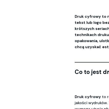
Druk cyfrowy to 
tekst lub logo b
krótszych seriac
technikach druku
opakowania, ulotk
chcą uzyskać este
Co to jest 
Druk cyfrowy
to r
jakości wydruków.
wymaga użycia pły