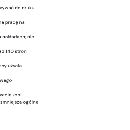
wywać do druku 
na pracę na 
 nakładach; nie 
ad 140 stron 
by użycia 
owego 
anie kopii.
zmniejsza ogólne 