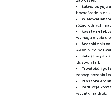
zaproszeń.
Łatwa edycja 
bezpośrednio na 
Wielowariantow
różnorodnych mate
Koszty i efek
wymaga mycia urzą
Szeroki zakres
A4/min, co pozwa
Jakość wydruk
tłustych farb.
Trwałość i got
zabezpieczania i s
Prostota archi
Redukcja kosz
wydatki na druk.