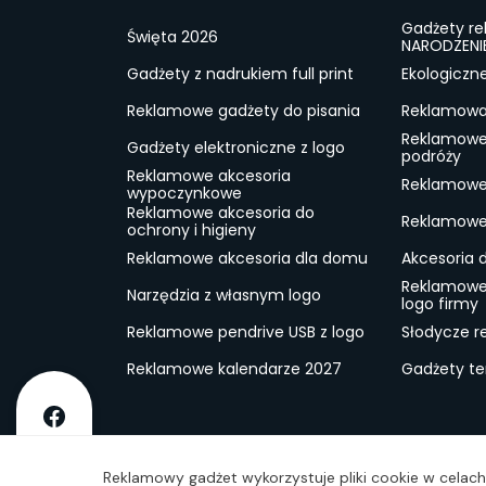
Gadżety r
Święta 2026
NARODZENI
Gadżety z nadrukiem full print
Ekologiczn
Reklamowe gadżety do pisania
Reklamowa 
Reklamowe
Gadżety elektroniczne z logo
podróży
Reklamowe akcesoria
Reklamowe 
wypoczynkowe
Reklamowe akcesoria do
Reklamowe 
ochrony i higieny
Reklamowe akcesoria dla domu
Akcesoria 
Reklamowe
Narzędzia z własnym logo
logo firmy
Reklamowe pendrive USB z logo
Słodycze r
Reklamowe kalendarze 2027
Gadżety t
O firmie
Dostawa
RODO
Kontakt
Reg
Reklamowy gadżet wykorzystuje pliki cookie w celach 