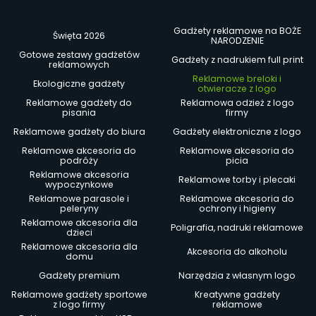
Gadżety reklamowe na BOŻE
Święta 2026
NARODZENIE
Gotowe zestawy gadżetów
Gadżety z nadrukiem full print
reklamowych
Reklamowe breloki i
Ekologiczne gadżety
otwieracze z logo
Reklamowe gadżety do
Reklamowa odzież z logo
pisania
firmy
Reklamowe gadżety do biura
Gadżety elektroniczne z logo
Reklamowe akcesoria do
Reklamowe akcesoria do
podróży
picia
Reklamowe akcesoria
Reklamowe torby i plecaki
wypoczynkowe
Reklamowe parasole i
Reklamowe akcesoria do
peleryny
ochrony i higieny
Reklamowe akcesoria dla
Poligrafia, nadruki reklamowe
dzieci
Reklamowe akcesoria dla
Akcesoria do alkoholu
domu
Gadżety premium
Narzędzia z własnym logo
Reklamowe gadżety sportowe
Kreatywne gadżety
z logo firmy
reklamowe