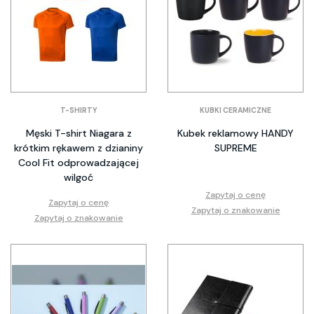
T-SHIRTY
KUBKI CERAMICZNE
Męski T-shirt Niagara z
Kubek reklamowy HANDY
krótkim rękawem z dzianiny
SUPREME
Cool Fit odprowadzającej
wilgoć
Zapytaj o cenę
Zapytaj o cenę
Zapytaj o znakowanie
Zapytaj o znakowanie