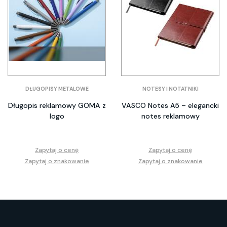
DŁUGOPISY METALOWE
NOTESY I NOTATNIKI
Długopis reklamowy GOMA z
VASCO Notes A5 – elegancki
logo
notes reklamowy
Zapytaj o cenę
Zapytaj o cenę
Zapytaj o znakowanie
Zapytaj o znakowanie