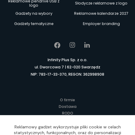
Reklamowe pendrive USB z
Słodycze reklamowe z logo
logo
Gadżety na wybory
Reklamowe kalendarze 2027
Gadżety tematyczne
Employer branding
Infinity Plus Sp. z o.o.
ul. Dworcowa 7 | 62-020 Swarzędz
NIP: 783-17-33-370, REGON: 362998908
O firmie
Dostawa
RODO
Kontakt
Regulamin
Reklamowy gadżet wykorzystuje pliki cookie w celach
statystycznych, funkcjonalnych, oraz do personalizacji
Lokalne Gadżety Reklamowe