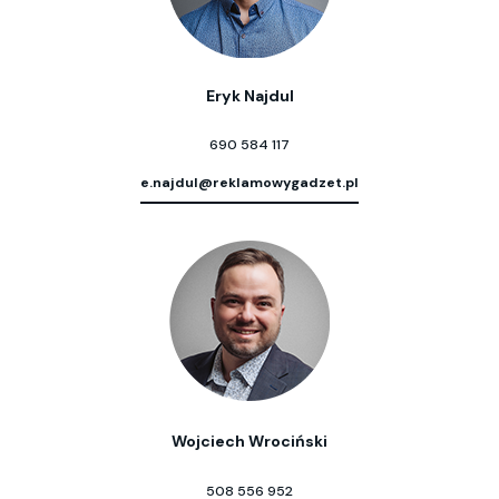
Eryk Najdul
690 584 117
e.najdul@reklamowygadzet.pl
Wojciech Wrociński
508 556 952