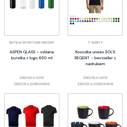
BUTELKI SPORTOWE I BIDONY
T-SHIRTY
ASPEN GLASS – szklana
Koszulka unisex SOL'S
butelka z logo 650 ml
REGENT – bestseller z
nadrukiem
Zapytaj o cenę
Zapytaj o cenę
Zapytaj o znakowanie
Zapytaj o znakowanie