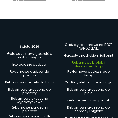
Gadżety reklamowe na BOŻE
Święta 2026
NARODZENIE
Gotowe zestawy gadżetów
Gadżety z nadrukiem full print
reklamowych
Reklamowe breloki i
Ekologiczne gadżety
otwieracze z logo
Reklamowe gadżety do
Reklamowa odzież z logo
pisania
firmy
Reklamowe gadżety do biura
Gadżety elektroniczne z logo
Reklamowe akcesoria do
Reklamowe akcesoria do
podróży
picia
Reklamowe akcesoria
Reklamowe torby i plecaki
wypoczynkowe
Reklamowe parasole i
Reklamowe akcesoria do
peleryny
ochrony i higieny
Reklamowe akcesoria dla