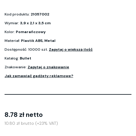
Kod produktu:
21057002
Wymiar:
3,9 x 2,1 x 3,5 cm
Kolor:
Pomarańczowy
Materiał:
Plastik ABS, Metal
Dostępność: 10000 szt.
Zapytaj o większą ilość
Katalog:
Bullet
Znakowanie:
Zapytaj o znakowanie
Jak zamawiać gadżety reklamowe?
8.78 zł netto
10.80 zł brutto (+23% VAT)