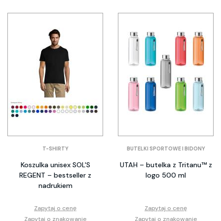
T-SHIRTY
BUTELKI SPORTOWE I BIDONY
Koszulka unisex SOL'S
UTAH – butelka z Tritanu™ z
REGENT – bestseller z
logo 500 ml
nadrukiem
Zapytaj o cenę
Zapytaj o cenę
Zapytaj o znakowanie
Zapytaj o znakowanie