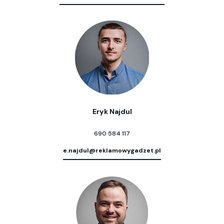
Eryk Najdul
690 584 117
e.najdul@reklamowygadzet.pl