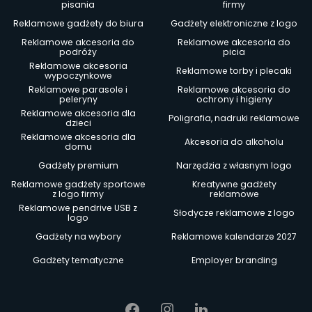
pisania
firmy
Reklamowe gadżety do biura
Gadżety elektroniczne z logo
Reklamowe akcesoria do
Reklamowe akcesoria do
podróży
picia
Reklamowe akcesoria
Reklamowe torby i plecaki
wypoczynkowe
Reklamowe parasole i
Reklamowe akcesoria do
peleryny
ochrony i higieny
Reklamowe akcesoria dla
Poligrafia, nadruki reklamowe
dzieci
Reklamowe akcesoria dla
Akcesoria do alkoholu
domu
Gadżety premium
Narzędzia z własnym logo
Reklamowe gadżety sportowe
Kreatywne gadżety
z logo firmy
reklamowe
Reklamowe pendrive USB z
Słodycze reklamowe z logo
logo
Gadżety na wybory
Reklamowe kalendarze 2027
Gadżety tematyczne
Employer branding