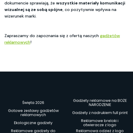
dokumencie sprawiają, że
wszystkie materiały komunikacji
wizualnej są ze sobą spójne
, co pozytywnie wpływa na
wizerunek marki.
Zapraszamy do zapoznania się z ofertą naszych
gadżetów
reklamowych
!
Gadżety reklamowe na BOŻE
Święta 2026
NARODZENIE
Gotowe zestawy gadżetów
Gadżety z nadrukiem full print
reklamowych
Reklamowe breloki i
Ekologiczne gadżety
otwieracze z logo
Reklamowe gadżety do
Reklamowa odzież z logo