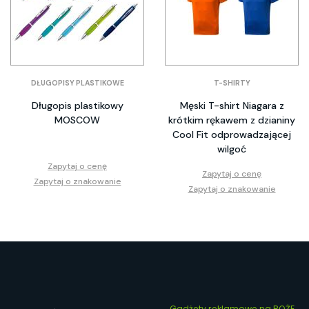
DŁUGOPISY PLASTIKOWE
T-SHIRTY
Długopis plastikowy
Męski T-shirt Niagara z
MOSCOW
krótkim rękawem z dzianiny
Cool Fit odprowadzającej
wilgoć
Zapytaj o cenę
Zapytaj o cenę
Zapytaj o znakowanie
Zapytaj o znakowanie
Gadżety reklamowe na BOŻE