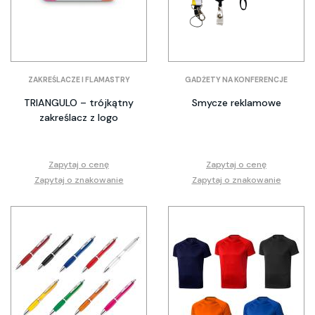
ZAKREŚLACZE I FLAMASTRY
GADŻETY NA KONFERENCJE
TRIANGULO – trójkątny
Smycze reklamowe
zakreślacz z logo
Zapytaj o cenę
Zapytaj o cenę
Zapytaj o znakowanie
Zapytaj o znakowanie