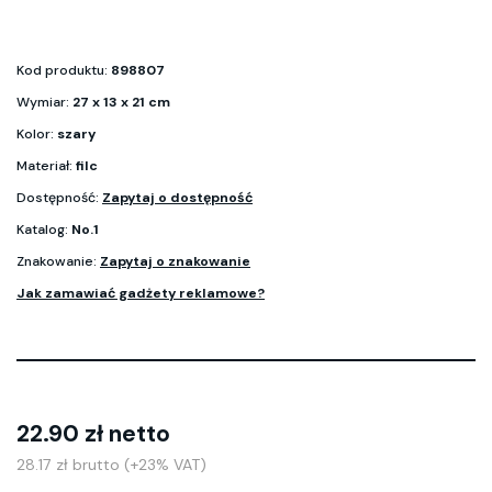
Kod produktu:
898807
Wymiar:
27 x 13 x 21 cm
Kolor:
szary
Materiał:
filc
Dostępność:
Zapytaj o dostępność
Katalog:
No.1
Znakowanie:
Zapytaj o znakowanie
Jak zamawiać gadżety reklamowe?
22.90 zł netto
28.17 zł brutto (+23% VAT)