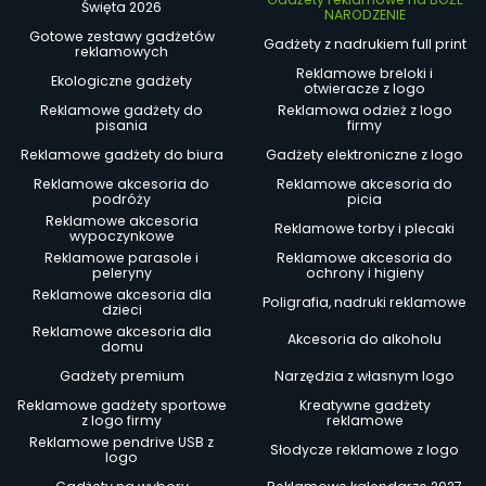
Święta 2026
NARODZENIE
Gotowe zestawy gadżetów
Gadżety z nadrukiem full print
reklamowych
Reklamowe breloki i
Ekologiczne gadżety
otwieracze z logo
Reklamowe gadżety do
Reklamowa odzież z logo
pisania
firmy
Reklamowe gadżety do biura
Gadżety elektroniczne z logo
Reklamowe akcesoria do
Reklamowe akcesoria do
podróży
picia
Reklamowe akcesoria
Reklamowe torby i plecaki
wypoczynkowe
Reklamowe parasole i
Reklamowe akcesoria do
peleryny
ochrony i higieny
Reklamowe akcesoria dla
Poligrafia, nadruki reklamowe
dzieci
Reklamowe akcesoria dla
Akcesoria do alkoholu
domu
Gadżety premium
Narzędzia z własnym logo
Reklamowe gadżety sportowe
Kreatywne gadżety
z logo firmy
reklamowe
Reklamowe pendrive USB z
Słodycze reklamowe z logo
logo