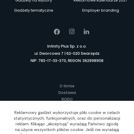
Gadżety na wybory
Reklamowe kalendarze 2027
Gadżety tematyczne
Employer branding
Infinity Plus Sp. z o.o.
ul. Dworcowa 7 | 62-020 Swarzędz
NIP: 783-17-33-370, REGON: 362998908
O firmie
Dostawa
RODO
Kontakt
Reklamowy gadżet wykorzystuje pliki cookie w celach
Regulamin
statystycznych, funkcjonalnych, oraz do personalizacji
Lokalne Gadżety Reklamowe
reklam. Klikając „akceptuję” wyrażają Państwo zgodę
Jak zamawiać?
na użycie wszystkich plików cookie. Jeśli nie wyrażają
Słownik pojęć