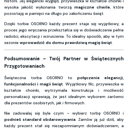
historii. Jej elegancki wygląd, przywieszka w kształcie choinki i
wysoka jakość wykonania tworzą
magiczne chwile
, które
pozostają w pamięci na długo po zakończeniu świąt.
Dzięki torbie OSORNO każdy prezent staje się wyjątkowy, a
proces jego wręczania przekształca się w doświadczenie pełne
radości, ekscytacji i wzruszenia. To idealny sposób, aby w tym
sezonie
wprowadzić do domu prawdziwą magię świąt
.
Podsumowanie – Twój Partner w Świątecznych
Przygotowaniach
Świąteczna torba OSORNO to
połączenie elegancji,
funkcjonalności i magii świąt
. Wyjątkowy filc, przywieszka w
kształcie choinki, wytrzymała konstrukcja i możliwość
personalizacji sprawiają, że jest idealnym wyborem zarówno
dla prezentów osobistych, jak i firmowych.
Nie zadowalaj się byle czym – wybierz torbę OSORNO i
podnieś standard obdarowywania
. Zamów ją już dziś, aby
każdy prezent stał się niezapomnianym doświadczeniem, a