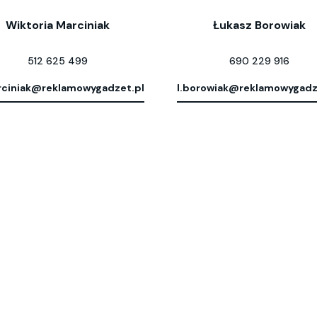
Wiktoria Marciniak
Łukasz Borowiak
512 625 499
690 229 916
ciniak@reklamowygadzet.pl
l.borowiak@reklamowygadz