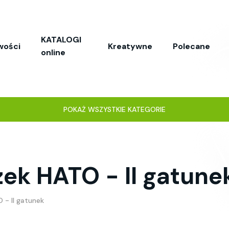
KATALOGI
wości
Kreatywne
Polecane
online
POKAŻ WSZYSTKIE KATEGORIE
ek HATO - II gatune
 - II gatunek