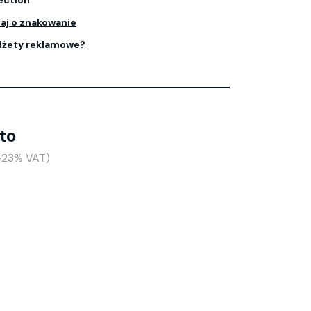
ection
aj o znakowanie
dżety reklamowe?
tto
(+23% VAT)