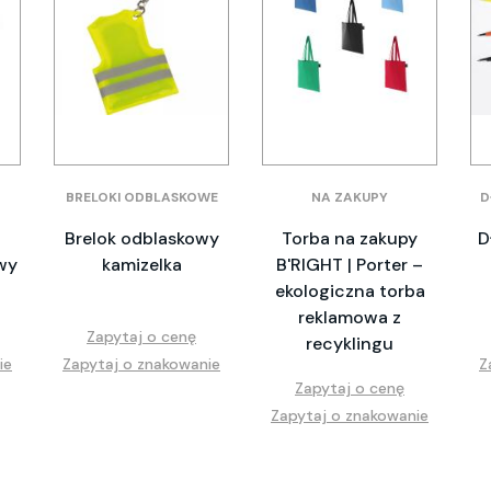
BRELOKI ODBLASKOWE
NA ZAKUPY
D
Brelok odblaskowy
Torba na zakupy
D
wy
kamizelka
B'RIGHT | Porter –
ekologiczna torba
reklamowa z
Zapytaj o cenę
recyklingu
ie
Zapytaj o znakowanie
Z
Zapytaj o cenę
Zapytaj o znakowanie