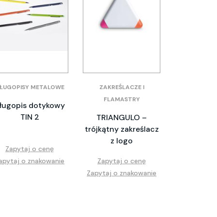
ŁUGOPISY METALOWE
ZAKREŚLACZE I
FLAMASTRY
ługopis dotykowy
TIN 2
TRIANGULO –
trójkątny zakreślacz
z logo
Zapytaj o cenę
apytaj o znakowanie
Zapytaj o cenę
Zapytaj o znakowanie