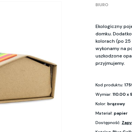
BIURO
Ekologiczny poje
domku. Dodatko
kolorach (po 25
wykonamy na po
uszkodzone opak
przyjmujemy.
Kod produktu:
175
Wymiar:
110.00 x 
Kolor:
brązowy
Materiał:
papier
Dostępność:
Zapy