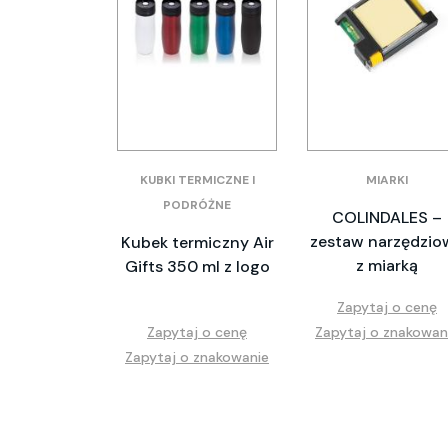
KUBKI TERMICZNE I
MIARKI
PODRÓŻNE
COLINDALES –
zestaw narzędzio
Kubek termiczny Air
z miarką
Gifts 350 ml z logo
Zapytaj o cenę
Zapytaj o cenę
Zapytaj o znakowan
Zapytaj o znakowanie