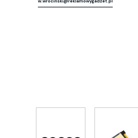
w.wrocinski@reklamowygadzet.pl