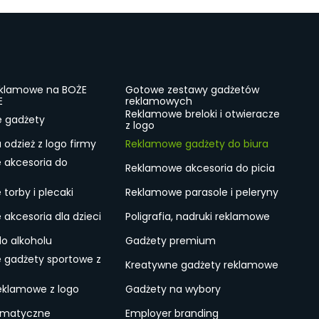
eklamowe na BOŻE
Gotowe zestawy gadżetów
E
reklamowych
Reklamowe breloki i otwieracze
e gadżety
z logo
odzież z logo firmy
Reklamowe gadżety do biura
 akcesoria do
Reklamowe akcesoria do picia
torby i plecaki
Reklamowe parasole i peleryny
akcesoria dla dzieci
Poligrafia, nadruki reklamowe
do alkoholu
Gadżety premium
 gadżety sportowe z
Kreatywne gadżety reklamowe
eklamowe z logo
Gadżety na wybory
ematyczne
Employer branding