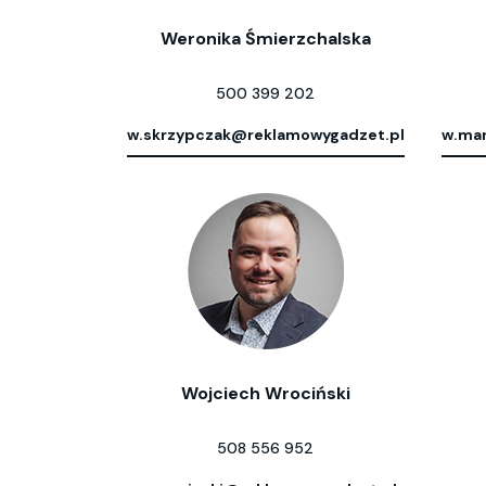
Weronika Śmierzchalska
500 399 202
w.skrzypczak@reklamowygadzet.pl
w.mar
Wojciech Wrociński
508 556 952