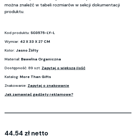
można znaleźć w tabeli rozmiarów w sekcji dokumentacji
produktu.
Kod produktu:
S03575-LY-L
Wymiar:
42 X 33 X 27 CM
Kolor:
Jasno Żółty
Materiał:
Bawełna Organiczna
Dostępność: 89 szt.
Zapytaj o większą ilość
Katalog:
More Than Gifts
Znakowanie:
Zapytaj o znakowanie
Jak zamawiać gadżety reklamowe?
44.54 zł netto