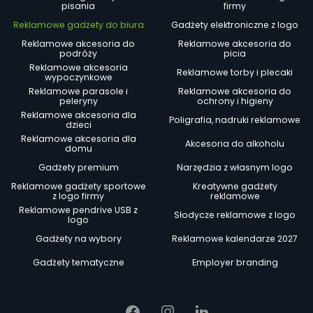
pisania
firmy
Reklamowe gadżety do biura
Gadżety elektroniczne z logo
Reklamowe akcesoria do
Reklamowe akcesoria do
podróży
picia
Reklamowe akcesoria
Reklamowe torby i plecaki
wypoczynkowe
Reklamowe parasole i
Reklamowe akcesoria do
peleryny
ochrony i higieny
Reklamowe akcesoria dla
Poligrafia, nadruki reklamowe
dzieci
Reklamowe akcesoria dla
Akcesoria do alkoholu
domu
Gadżety premium
Narzędzia z własnym logo
Reklamowe gadżety sportowe
Kreatywne gadżety
z logo firmy
reklamowe
Reklamowe pendrive USB z
Słodycze reklamowe z logo
logo
Gadżety na wybory
Reklamowe kalendarze 2027
Gadżety tematyczne
Employer branding