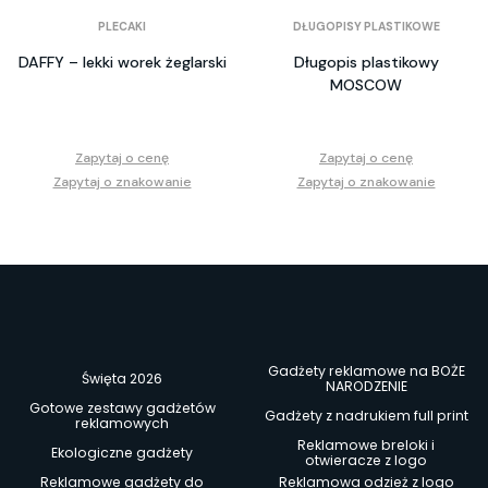
PLECAKI
DŁUGOPISY PLASTIKOWE
DAFFY – lekki worek żeglarski
Długopis plastikowy
MOSCOW
Zapytaj o cenę
Zapytaj o cenę
Zapytaj o znakowanie
Zapytaj o znakowanie
Gadżety reklamowe na BOŻE
Święta 2026
NARODZENIE
Gotowe zestawy gadżetów
Gadżety z nadrukiem full print
reklamowych
Reklamowe breloki i
Ekologiczne gadżety
otwieracze z logo
Reklamowe gadżety do
Reklamowa odzież z logo