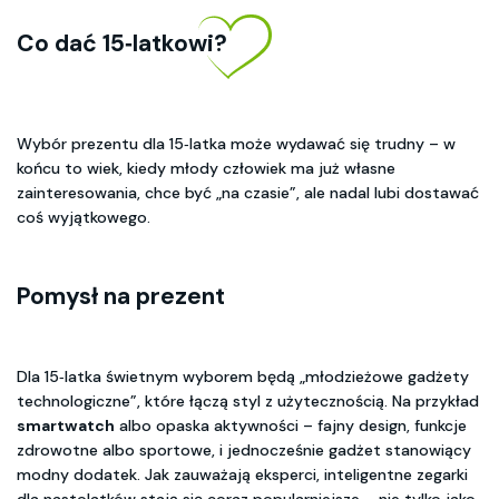
Co dać 15‑latkowi?
Wybór prezentu dla 15‑latka może wydawać się trudny – w
końcu to wiek, kiedy młody człowiek ma już własne
zainteresowania, chce być „na czasie”, ale nadal lubi dostawać
coś wyjątkowego.
Pomysł na prezent
Dla 15‑latka świetnym wyborem będą „młodzieżowe gadżety
technologiczne”, które łączą styl z użytecznością. Na przykład
smartwatch
albo opaska aktywności – fajny design, funkcje
zdrowotne albo sportowe, i jednocześnie gadżet stanowiący
modny dodatek. Jak zauważają eksperci, inteligentne zegarki
dla nastolatków stają się coraz popularniejsze – nie tylko jako