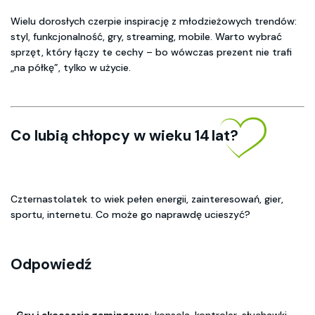
Wielu dorosłych czerpie inspirację z młodzieżowych trendów:
styl, funkcjonalność, gry, streaming, mobile. Warto wybrać
sprzęt, który łączy te cechy – bo wówczas prezent nie trafi
„na półkę”, tylko w użycie.
Co lubią chłopcy w wieku 14 lat?
Czternastolatek to wiek pełen energii, zainteresowań, gier,
sportu, internetu. Co może go naprawdę ucieszyć?
Odpowiedź
-Gry i akcesoria gamingowe
: konsola, kontroler, słuchawki