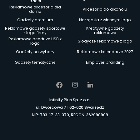
dzieci
Reklamowe akcesoria dla
Akcesoria do alkoholu
domu
Gadżety premium
Narzędzia z własnym logo
Reklamowe gadżety sportowe
Kreatywne gadżety
z logo firmy
reklamowe
Reklamowe pendrive USB z
Słodycze reklamowe z logo
logo
Gadżety na wybory
Reklamowe kalendarze 2027
Gadżety tematyczne
Employer branding
Infinity Plus Sp. z o.o.
ul. Dworcowa 7 | 62-020 Swarzędz
NIP: 783-17-33-370, REGON: 362998908