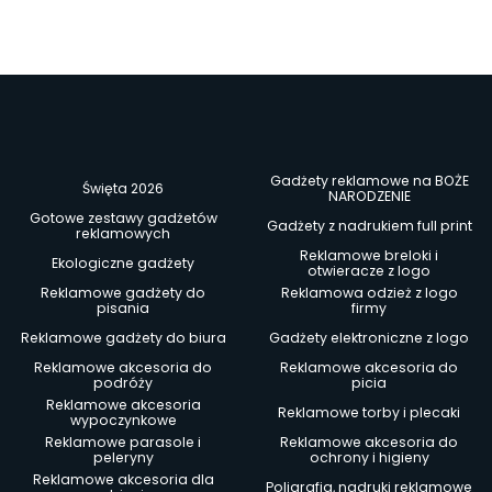
Gadżety reklamowe na BOŻE
Święta 2026
NARODZENIE
Gotowe zestawy gadżetów
Gadżety z nadrukiem full print
reklamowych
Reklamowe breloki i
Ekologiczne gadżety
otwieracze z logo
Reklamowe gadżety do
Reklamowa odzież z logo
pisania
firmy
Reklamowe gadżety do biura
Gadżety elektroniczne z logo
Reklamowe akcesoria do
Reklamowe akcesoria do
podróży
picia
Reklamowe akcesoria
Reklamowe torby i plecaki
wypoczynkowe
Reklamowe parasole i
Reklamowe akcesoria do
peleryny
ochrony i higieny
Reklamowe akcesoria dla
Poligrafia, nadruki reklamowe