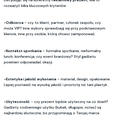
Decydując się na konkretny
reklamowy prezent
, warto
rozważyć kilka kluczowych kryteriów:
-Odbiorca
– czy to klient, partner, członek zespołu, czy
może VIP? Inne wybory sprawdzają się przy podstawowym
kliencie, inne przy osobie, którą chcesz zaimponować.
-Kontekst spotkania
– formalne spotkanie, nieformalny
lunch, konferencja, czy event branżowy? Styl gadżetu
powinien odpowiadać okazji.
-Estetyka i jakość wykonania
– materiał, design, opakowanie.
Lepiej postawić na wysoką jakość i prostotę niż tani plastyk.
-Użyteczność
– czy prezent będzie użyteczny na co dzień?
Gadżety codziennego użytku (kubek, długopis, notes) są
najbardziej skuteczne, bo przypominają o Twojej marce.