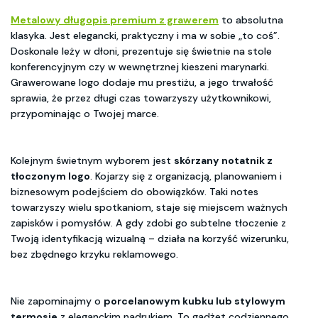
Metalowy długopis premium z grawerem
to absolutna
klasyka. Jest elegancki, praktyczny i ma w sobie „to coś”.
Doskonale leży w dłoni, prezentuje się świetnie na stole
konferencyjnym czy w wewnętrznej kieszeni marynarki.
Grawerowane logo dodaje mu prestiżu, a jego trwałość
sprawia, że przez długi czas towarzyszy użytkownikowi,
przypominając o Twojej marce.
Kolejnym świetnym wyborem jest
skórzany notatnik z
tłoczonym logo
. Kojarzy się z organizacją, planowaniem i
biznesowym podejściem do obowiązków. Taki notes
towarzyszy wielu spotkaniom, staje się miejscem ważnych
zapisków i pomysłów. A gdy zdobi go subtelne tłoczenie z
Twoją identyfikacją wizualną – działa na korzyść wizerunku,
bez zbędnego krzyku reklamowego.
Nie zapominajmy o
porcelanowym kubku lub stylowym
termosie
z eleganckim nadrukiem. To gadżet codziennego