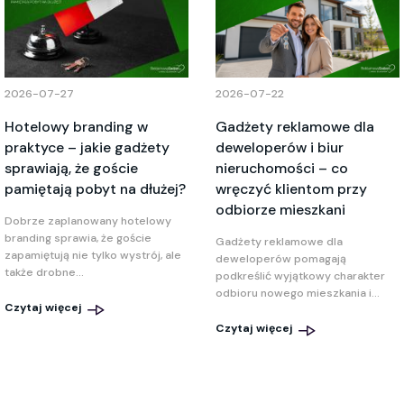
2026-07-27
2026-07-22
Hotelowy branding w
Gadżety reklamowe dla
praktyce – jakie gadżety
deweloperów i biur
sprawiają, że goście
nieruchomości – co
pamiętają pobyt na dłużej?
wręczyć klientom przy
odbiorze mieszkani
Dobrze zaplanowany hotelowy
branding sprawia, że goście
Gadżety reklamowe dla
zapamiętują nie tylko wystrój, ale
deweloperów pomagają
także drobne...
podkreślić wyjątkowy charakter
odbioru nowego mieszkania i...
Czytaj więcej
Czytaj więcej