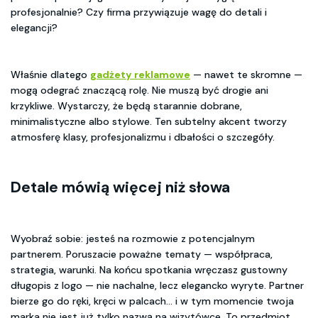
profesjonalnie? Czy firma przywiązuje wagę do detali i
elegancji?
Właśnie dlatego
gadżety reklamowe
— nawet te skromne —
mogą odegrać znaczącą rolę. Nie muszą być drogie ani
krzykliwe. Wystarczy, że będą starannie dobrane,
minimalistyczne albo stylowe. Ten subtelny akcent tworzy
atmosferę klasy, profesjonalizmu i dbałości o szczegóły.
Detale mówią więcej niż słowa
Wyobraź sobie: jesteś na rozmowie z potencjalnym
partnerem. Poruszacie poważne tematy — współpraca,
strategia, warunki. Na końcu spotkania wręczasz gustowny
długopis z logo — nie nachalne, lecz elegancko wyryte. Partner
bierze go do ręki, kręci w palcach… i w tym momencie twoja
marka nie jest już tylko nazwą na wizytówce. To przedmiot,