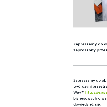
Zapraszamy do ob
zaproszony przez
Zapraszamy do obe
twórczyni przestr
Way™
https://e.a
biznesowych o wsz
dowiedzieć się: