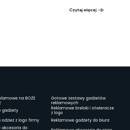
Czytaj więcej
eklamowe na BOŻE
Gotowe zestawy gadżetów
E
reklamowych
Reklamowe breloki i otwieracze
e gadżety
z logo
odzież z logo firmy
Reklamowe gadżety do biura
 akcesoria do
Reklamowe akcesoria do picia