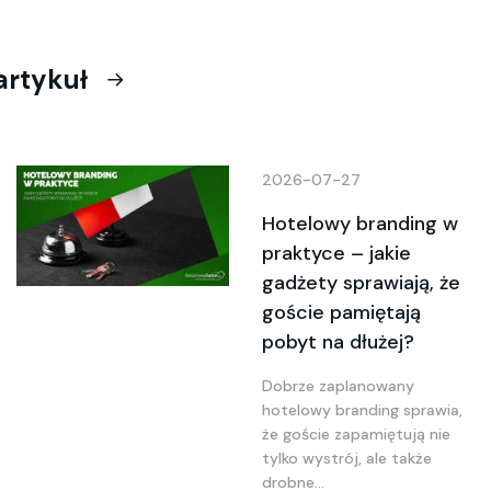
artykuł
2026-07-27
Hotelowy branding w
praktyce – jakie
gadżety sprawiają, że
goście pamiętają
pobyt na dłużej?
Dobrze zaplanowany
hotelowy branding sprawia,
że goście zapamiętują nie
tylko wystrój, ale także
drobne...