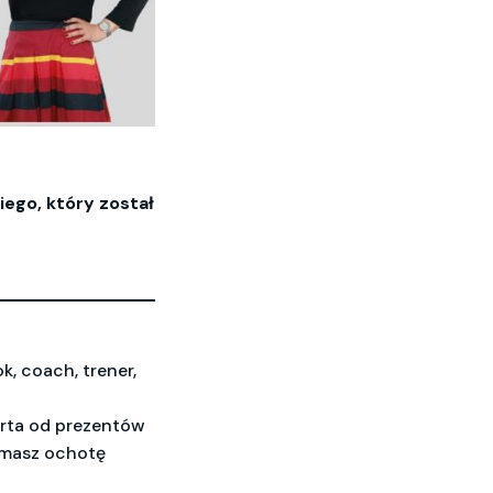
ego, który został
k, c
oach, trener,
rta od prezentów
i masz ochotę