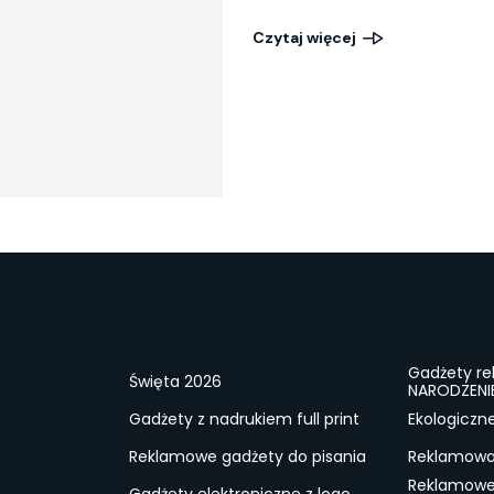
Czytaj więcej
Gadżety r
Święta 2026
NARODZENI
Gadżety z nadrukiem full print
Ekologiczn
Reklamowe gadżety do pisania
Reklamowa 
Reklamowe
Gadżety elektroniczne z logo