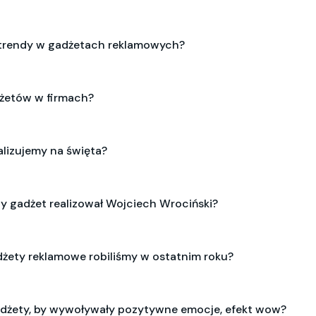
e trendy w gadżetach reklamowych?
adżetów w firmach?
ealizujemy na święta?
szy gadżet realizował Wojciech Wrociński?
adżety reklamowe robiliśmy w ostatnim roku?
gadżety, by wywoływały pozytywne emocje, efekt wow?