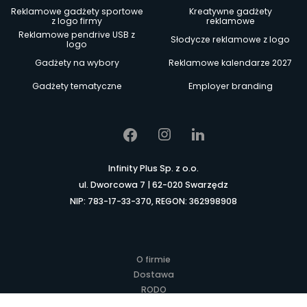
Reklamowe gadżety sportowe
Kreatywne gadżety
z logo firmy
reklamowe
Reklamowe pendrive USB z
Słodycze reklamowe z logo
logo
Gadżety na wybory
Reklamowe kalendarze 2027
Gadżety tematyczne
Employer branding
Infinity Plus Sp. z o.o.
ul. Dworcowa 7 | 62-020 Swarzędz
NIP: 783-17-33-370, REGON: 362998908
O firmie
Dostawa
RODO
Kontakt