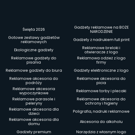
Gadżety reklamowe na BOŻE
Święta 2026
NARODZENIE
Gotowe zestawy gadżetów
Gadżety z nadrukiem full print
reklamowych
Reklamowe breloki i
Ekologiczne gadżety
otwieracze z logo
Reklamowe gadżety do
Reklamowa odzież z logo
pisania
firmy
Reklamowe gadżety do biura
Gadżety elektroniczne z logo
Reklamowe akcesoria do
Reklamowe akcesoria do
podróży
picia
Reklamowe akcesoria
Reklamowe torby i plecaki
wypoczynkowe
Reklamowe parasole i
Reklamowe akcesoria do
peleryny
ochrony i higieny
Reklamowe akcesoria dla
Poligrafia, nadruki reklamowe
dzieci
Reklamowe akcesoria dla
Akcesoria do alkoholu
domu
Gadżety premium
Narzędzia z własnym logo