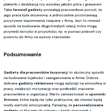
plakietki z dedykacją czy wysokiej jakości pióra z grawerem.
Takie
farewell gadżety
pozwalają pracownikowi poczuć, że
jego praca była doceniona, a jednocześnie pozostawiają
pozytywne wspomnienia związane z firmą. Jest to również
sposób na budowanie długotrwałych relacji, które mogą
przynieść korzyści w przyszłości, np. w postaci poleceń czy
powrotu do firmy na wyższe stanowisko.
Podsumowanie
Gadżety dla pracowników korporacji
to skuteczny sposób
na budowanie lojalności i zaangażowania w firmie. Dobrze
dobrane
gadżety reklamowe
mogą wpłynąć na atmosferę w
pracy, zwiększyć motywację oraz podkreślić znaczenie
pracowników w organizacji. Warto zainwestować w
upominki
firmowe
, które będą nie tylko praktyczne, ale również będą
nosiły wartość emocjonalną. Pamiętaj, że
personalizowane
gadżety
są kluczem do sukcesu – każdy pracownik z