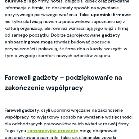
biurowe z logo
firmy, notes, długopis, kubek oraz przydatne
informacje o firmie, to doskonały sposób na wywołanie
pozytywnego pierwszego wrażenia. Takie
upominki firmowe
nie tylko ułatwiają nowemu pracownikowi zapoznanie się z
kulturą organizacji, ale również wzmacniają jego więź z firmą
od samego początku. Dobrze zaprojektowane
gadżety
onboardingowe
mogą również budować poczucie
przynależności i pokazują, że firma dba o każdy szczegół, w
tym o wygodę i komfort nowych członków zespołu.
Farewell gadżety – podziękowanie na
zakończenie współpracy
Farewell gadżety, czyli upominki wręczane na zakończenie
współpracy, to wyjątkowy sposób na wyrażenie wdzięczności
dla odchodzących pracowników za ich wkład w rozwój firmy.
Tego typu
korporacyjne prezenty
mogą obejmować
personalizowane pamiątki, takie jak eleganckie zegarki,