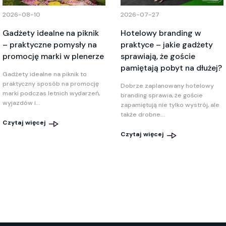
2026-08-10
2026-07-27
Gadżety idealne na piknik
Hotelowy branding w
– praktyczne pomysły na
praktyce – jakie gadżety
promocję marki w plenerze
sprawiają, że goście
pamiętają pobyt na dłużej?
Gadżety idealne na piknik to
praktyczny sposób na promocję
Dobrze zaplanowany hotelowy
marki podczas letnich wydarzeń,
branding sprawia, że goście
wyjazdów i...
zapamiętują nie tylko wystrój, ale
także drobne...
Czytaj więcej
Czytaj więcej