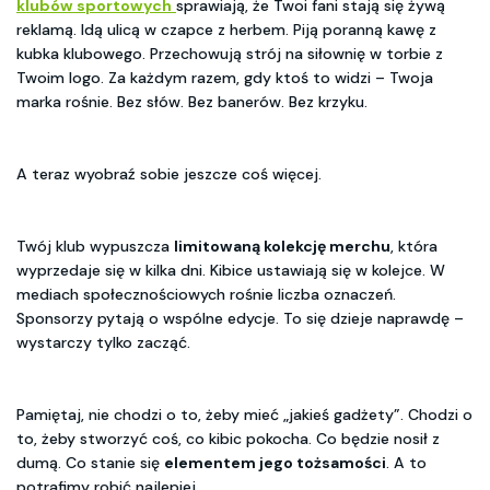
klubów sportowych
sprawiają, że Twoi fani stają się żywą
reklamą. Idą ulicą w czapce z herbem. Piją poranną kawę z
kubka klubowego. Przechowują strój na siłownię w torbie z
Twoim logo. Za każdym razem, gdy ktoś to widzi – Twoja
marka rośnie. Bez słów. Bez banerów. Bez krzyku.
A teraz wyobraź sobie jeszcze coś więcej.
Twój klub wypuszcza
limitowaną kolekcję merchu
, która
wyprzedaje się w kilka dni. Kibice ustawiają się w kolejce. W
mediach społecznościowych rośnie liczba oznaczeń.
Sponsorzy pytają o wspólne edycje. To się dzieje naprawdę –
wystarczy tylko zacząć.
Pamiętaj, nie chodzi o to, żeby mieć „jakieś gadżety”. Chodzi o
to, żeby stworzyć coś, co kibic pokocha. Co będzie nosił z
dumą. Co stanie się
elementem jego tożsamości
. A to
potrafimy robić najlepiej.