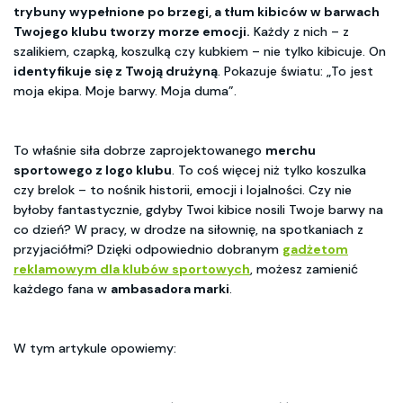
trybuny wypełnione po brzegi, a tłum kibiców w barwach
Twojego klubu tworzy morze emocji.
Każdy z nich – z
szalikiem, czapką, koszulką czy kubkiem – nie tylko kibicuje. On
identyfikuje się z Twoją drużyną
. Pokazuje światu: „To jest
moja ekipa. Moje barwy. Moja duma”.
To właśnie siła dobrze zaprojektowanego
merchu
sportowego z logo klubu
. To coś więcej niż tylko koszulka
czy brelok – to nośnik historii, emocji i lojalności. Czy nie
byłoby fantastycznie, gdyby Twoi kibice nosili Twoje barwy na
co dzień? W pracy, w drodze na siłownię, na spotkaniach z
przyjaciółmi? Dzięki odpowiednio dobranym
gadżetom
reklamowym dla klubów sportowych
, możesz zamienić
każdego fana w
ambasadora marki
.
W tym artykule opowiemy: