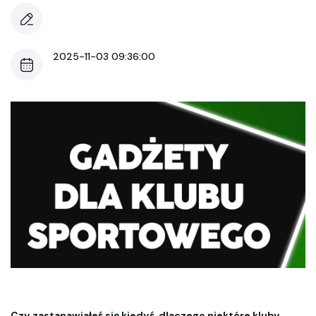
2025-11-03 09:36:00
Czy zastanawiałeś się kiedyś, dlaczego niektóre kluby