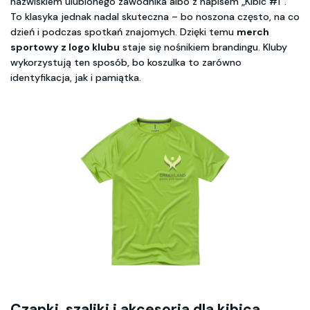
nazwiskiem ulubionego zawodnika albo z napisem „Kibic #1”.
To klasyka jednak nadal skuteczna – bo noszona często, na co
dzień i podczas spotkań znajomych. Dzięki temu
merch
sportowy z logo klubu
staje się nośnikiem brandingu. Kluby
wykorzystują ten sposób, bo koszulka to zarówno
identyfikacja, jak i pamiątka.
Czapki, szaliki i akcesoria dla kibica