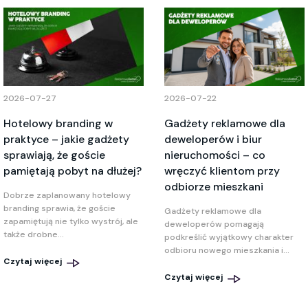
2026-07-27
2026-07-22
Hotelowy branding w
Gadżety reklamowe dla
praktyce – jakie gadżety
deweloperów i biur
sprawiają, że goście
nieruchomości – co
pamiętają pobyt na dłużej?
wręczyć klientom przy
odbiorze mieszkani
Dobrze zaplanowany hotelowy
branding sprawia, że goście
Gadżety reklamowe dla
zapamiętują nie tylko wystrój, ale
deweloperów pomagają
także drobne...
podkreślić wyjątkowy charakter
odbioru nowego mieszkania i...
Czytaj więcej
Czytaj więcej