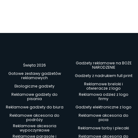
Gadżety reklamowe na BOŻE
Święta 2026
NARODZENIE
Gotowe zestawy gadżetów
Gadżety z nadrukiem full print
reklamowych
Reklamowe breloki i
Ekologiczne gadżety
otwieracze z logo
Reklamowe gadżety do
Reklamowa odzież z logo
pisania
firmy
Reklamowe gadżety do biura
Gadżety elektroniczne z logo
Reklamowe akcesoria do
Reklamowe akcesoria do
podróży
picia
Reklamowe akcesoria
Reklamowe torby i plecaki
wypoczynkowe
Reklamowe parasole i
Reklamowe akcesoria do