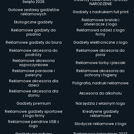
Święta 2026
NARODZENIE
Gotowe zestawy gadżetów
Gadżety z nadrukiem full print
reklamowych
Reklamowe breloki i
Ekologiczne gadżety
otwieracze z logo
Reklamowe gadżety do
Reklamowa odzież z logo
pisania
firmy
Reklamowe gadżety do biura
Gadżety elektroniczne z logo
Reklamowe akcesoria do
Reklamowe akcesoria do
podróży
picia
Reklamowe akcesoria
Reklamowe torby i plecaki
wypoczynkowe
Reklamowe parasole i
Reklamowe akcesoria do
peleryny
ochrony i higieny
Reklamowe akcesoria dla
Poligrafia, nadruki reklamowe
dzieci
Reklamowe akcesoria dla
Akcesoria do alkoholu
domu
Gadżety premium
Narzędzia z własnym logo
Reklamowe gadżety sportowe
Kreatywne gadżety
z logo firmy
reklamowe
Reklamowe pendrive USB z
Słodycze reklamowe z logo
logo
Gadżety na wybory
Reklamowe kalendarze 2027