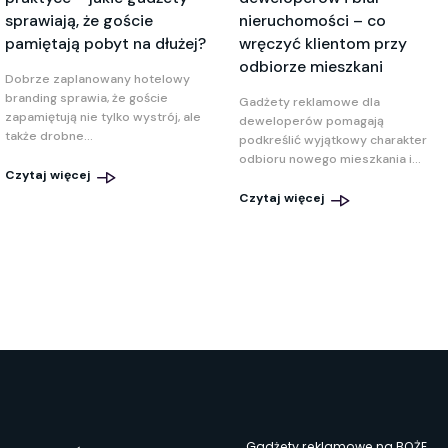
sprawiają, że goście
nieruchomości – co
pamiętają pobyt na dłużej?
wręczyć klientom przy
odbiorze mieszkani
Dobrze zaplanowany hotelowy
branding sprawia, że goście
Gadżety reklamowe dla
zapamiętują nie tylko wystrój, ale
deweloperów pomagają
także drobne...
podkreślić wyjątkowy charakter
odbioru nowego mieszkania i...
Czytaj więcej
Czytaj więcej
Gadżety reklamowe na BOŻE