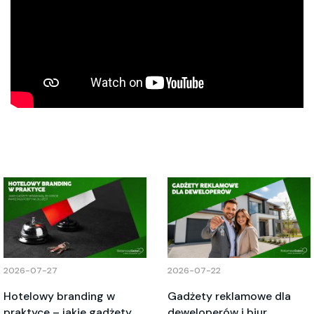
2026-07-27
2026-07-22
Hotelowy branding w
Gadżety reklamowe dla
praktyce – jakie gadżety
deweloperów i biur