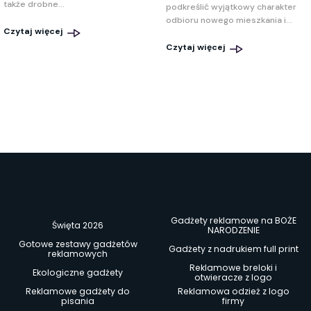
także drobne...
podkreślić wyjątkowy charakter
odbioru nowego mieszkania i...
Czytaj więcej
Czytaj więcej
Gadżety reklamowe na BOŻE
Święta 2026
NARODZENIE
Gotowe zestawy gadżetów
Gadżety z nadrukiem full print
reklamowych
Reklamowe breloki i
Ekologiczne gadżety
otwieracze z logo
Reklamowe gadżety do
Reklamowa odzież z logo
pisania
firmy