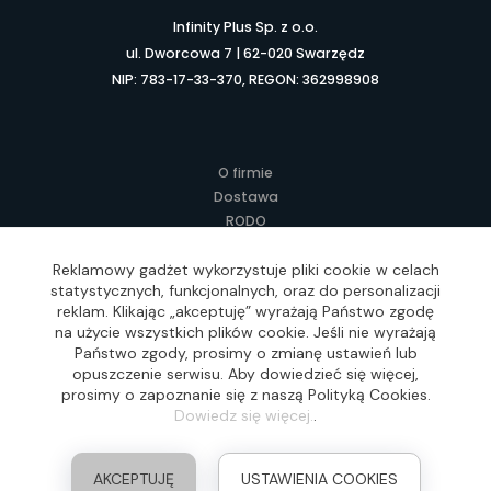
Infinity Plus Sp. z o.o.
ul. Dworcowa 7 | 62-020 Swarzędz
NIP: 783-17-33-370, REGON: 362998908
O firmie
Dostawa
RODO
Kontakt
Reklamowy gadżet wykorzystuje pliki cookie w celach
Regulamin
statystycznych, funkcjonalnych, oraz do personalizacji
Lokalne Gadżety Reklamowe
reklam. Klikając „akceptuję” wyrażają Państwo zgodę
Jak zamawiać?
na użycie wszystkich plików cookie. Jeśli nie wyrażają
Słownik pojęć
Państwo zgody, prosimy o zmianę ustawień lub
FAQ
opuszczenie serwisu. Aby dowiedzieć się więcej,
prosimy o zapoznanie się z naszą Polityką Cookies.
Dowiedz się więcej.
.
Realizacja: Idea4Me.pl, Wszelkie prawa zastrzeżone
AKCEPTUJĘ
USTAWIENIA COOKIES