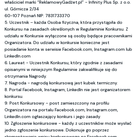
właściciel marki “ReklamowyGadżet.pl” - Infinity Plus Sp. z o.o.
ul. Górnicza 2/34
60-107 Poznań NIP: 7831733370
5. Uczestnik – każda Osoba fizyczna, która przystąpiła do
Konkursu na zasadach określonych w Regulaminie Konkursu. Z
udziału w Konkursie wyłączone są osoby będące pracownikami
Organizatora. Do udziału w konkursie konieczne jest
posiadanie konta w serwisie Facebook.com, Instagram.com lub
LinkedIn.com
6. Laureat - Uczestnik Konkursu, który zgodnie z zasadami
opisanymi w niniejszym Regulaminie zakwalifikuje się do
otrzymania Nagrody.
7. Nagroda - nagrodą konkursową jest kubek termiczny.
8. Portal Facebook, Instagram, LinkedIn nie jest organizatorem
konkursu.
9. Post Konkursowy – post zamieszczony na profilu
Organizatora na portalu Facebook.com, Instagram.com,
LinkedIn.com ogłaszający konkurs i jego zasady.
10. Zgłoszenie konkursowe - każdy z uczestników może wysłać
jedno zgłoszenie konkursowe. Dokonuje go poprzez
skomentowanie wpisu konkursowego na Facebook.com,