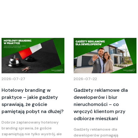
2026-07-27
2026-07-22
Hotelowy branding w
Gadżety reklamowe dla
praktyce – jakie gadżety
deweloperów i biur
sprawiają, że goście
nieruchomości – co
pamiętają pobyt na dłużej?
wręczyć klientom przy
odbiorze mieszkani
Dobrze zaplanowany hotelowy
branding sprawia, że goście
Gadżety reklamowe dla
zapamiętują nie tylko wystrój, ale
deweloperów pomagają