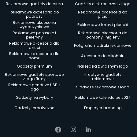
Reklamowe gadżety do biura
Gadżety elektroniczne z logo
Reklamowe akcesoria do
Reklamowe akcesoria do
podróży
picia
Reklamowe akcesoria
Reklamowe torby i plecaki
wypoczynkowe
Reklamowe parasole i
Reklamowe akcesoria do
peleryny
ochrony i higieny
Reklamowe akcesoria dla
Poligrafia, nadruki reklamowe
dzieci
Reklamowe akcesoria dla
Akcesoria do alkoholu
domu
Gadżety premium
Narzędzia z własnym logo
Reklamowe gadżety sportowe
Kreatywne gadżety
z logo firmy
reklamowe
Reklamowe pendrive USB z
Słodycze reklamowe z logo
logo
Gadżety na wybory
Reklamowe kalendarze 2027
Gadżety tematyczne
Employer branding