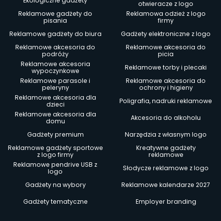
Ekologiczne gadżety
otwieracze z logo
Reklamowe gadżety do
Reklamowa odzież z logo
pisania
firmy
Reklamowe gadżety do biura
Gadżety elektroniczne z logo
Reklamowe akcesoria do
Reklamowe akcesoria do
podróży
picia
Reklamowe akcesoria
Reklamowe torby i plecaki
wypoczynkowe
Reklamowe parasole i
Reklamowe akcesoria do
peleryny
ochrony i higieny
Reklamowe akcesoria dla
Poligrafia, nadruki reklamowe
dzieci
Reklamowe akcesoria dla
Akcesoria do alkoholu
domu
Gadżety premium
Narzędzia z własnym logo
Reklamowe gadżety sportowe
Kreatywne gadżety
z logo firmy
reklamowe
Reklamowe pendrive USB z
Słodycze reklamowe z logo
logo
Gadżety na wybory
Reklamowe kalendarze 2027
Gadżety tematyczne
Employer branding