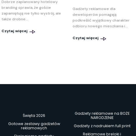
Dobrze zaplanowany hotelowy
branding sprawia, że goście
Gadżety reklamowe dla
zapamiętują nie tylko wystrój, ale
deweloperów pomagają
także drobne...
podkreślić wyjątkowy charakter
odbioru nowego mieszkania i...
Czytaj więcej
Czytaj więcej
Gadżety reklamowe na BOŻE
Święta 2026
NARODZENIE
Gotowe zestawy gadżetów
Gadżety z nadrukiem full print
reklamowych
Reklamowe breloki i