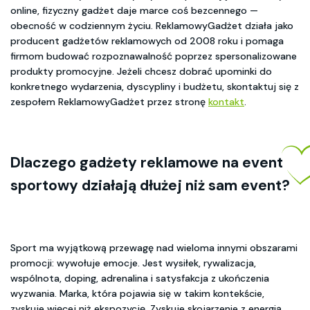
online, fizyczny gadżet daje marce coś bezcennego —
obecność w codziennym życiu. ReklamowyGadżet działa jako
producent gadżetów reklamowych od 2008 roku i pomaga
firmom budować rozpoznawalność poprzez spersonalizowane
produkty promocyjne. Jeżeli chcesz dobrać upominki do
konkretnego wydarzenia, dyscypliny i budżetu, skontaktuj się z
zespołem ReklamowyGadżet przez stronę
kontakt
.
Dlaczego
gadżety reklamowe na event
sportowy
działają dłużej niż sam event?
Sport ma wyjątkową przewagę nad wieloma innymi obszarami
promocji: wywołuje emocje. Jest wysiłek, rywalizacja,
wspólnota, doping, adrenalina i satysfakcja z ukończenia
wyzwania. Marka, która pojawia się w takim kontekście,
zyskuje więcej niż ekspozycję. Zyskuje skojarzenie z energią,