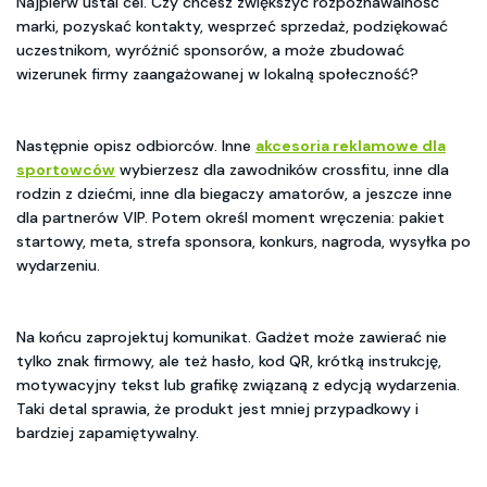
Najpierw ustal cel. Czy chcesz zwiększyć rozpoznawalność
marki, pozyskać kontakty, wesprzeć sprzedaż, podziękować
uczestnikom, wyróżnić sponsorów, a może zbudować
wizerunek firmy zaangażowanej w lokalną społeczność?
Następnie opisz odbiorców. Inne
akcesoria reklamowe dla
sportowców
wybierzesz dla zawodników crossfitu, inne dla
rodzin z dziećmi, inne dla biegaczy amatorów, a jeszcze inne
dla partnerów VIP. Potem określ moment wręczenia: pakiet
startowy, meta, strefa sponsora, konkurs, nagroda, wysyłka po
wydarzeniu.
Na końcu zaprojektuj komunikat. Gadżet może zawierać nie
tylko znak firmowy, ale też hasło, kod QR, krótką instrukcję,
motywacyjny tekst lub grafikę związaną z edycją wydarzenia.
Taki detal sprawia, że produkt jest mniej przypadkowy i
bardziej zapamiętywalny.