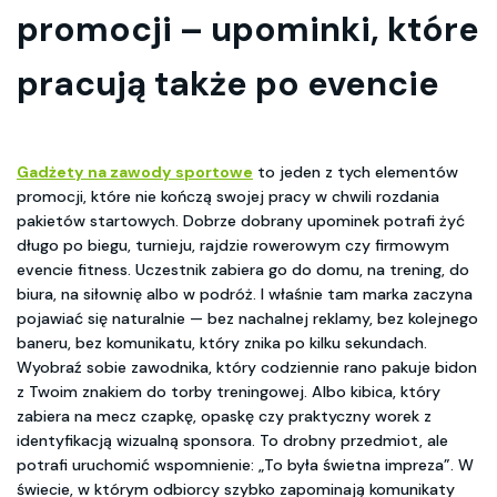
promocji – upominki, które
pracują także po evencie
Gadżety na zawody sportowe
to jeden z tych elementów
promocji, które nie kończą swojej pracy w chwili rozdania
pakietów startowych. Dobrze dobrany upominek potrafi żyć
długo po biegu, turnieju, rajdzie rowerowym czy firmowym
evencie fitness. Uczestnik zabiera go do domu, na trening, do
biura, na siłownię albo w podróż. I właśnie tam marka zaczyna
pojawiać się naturalnie — bez nachalnej reklamy, bez kolejnego
baneru, bez komunikatu, który znika po kilku sekundach.
Wyobraź sobie zawodnika, który codziennie rano pakuje bidon
z Twoim znakiem do torby treningowej. Albo kibica, który
zabiera na mecz czapkę, opaskę czy praktyczny worek z
identyfikacją wizualną sponsora. To drobny przedmiot, ale
potrafi uruchomić wspomnienie: „To była świetna impreza”. W
świecie, w którym odbiorcy szybko zapominają komunikaty