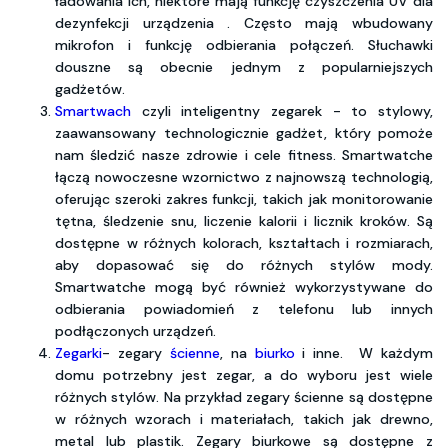
ładowania ich, niektóre mają funkcję czyszczenia UV dla
dezynfekcji urządzenia . Często mają wbudowany
mikrofon i funkcję odbierania połączeń. Słuchawki
douszne są obecnie jednym z popularniejszych
gadżetów.
Smartwach
czyli inteligentny zegarek - to stylowy,
zaawansowany technologicznie gadżet, który pomoże
nam śledzić nasze zdrowie i cele fitness. Smartwatche
łączą nowoczesne wzornictwo z najnowszą technologią,
oferując szeroki zakres funkcji, takich jak monitorowanie
tętna, śledzenie snu, liczenie kalorii i licznik kroków. Są
dostępne w różnych kolorach, kształtach i rozmiarach,
aby dopasować się do różnych stylów mody.
Smartwatche mogą być również wykorzystywane do
odbierania powiadomień z telefonu lub innych
podłączonych urządzeń.
Zegarki
- zegary
ścienne
, na
biurko
i inne. W każdym
domu potrzebny jest zegar, a do wyboru jest wiele
różnych stylów. Na przykład zegary ścienne są dostępne
w różnych wzorach i materiałach, takich jak drewno,
metal lub plastik. Zegary biurkowe są dostępne z