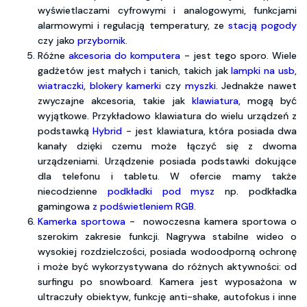
wyświetlaczami cyfrowymi i analogowymi, funkcjami
alarmowymi i regulacją temperatury, ze
stacją pogody
czy jako
przybornik
.
Różne
akcesoria do komputera
- jest tego sporo. Wiele
gadżetów jest małych i tanich, takich jak
lampki na usb
,
wiatraczki
,
blokery kamerki
czy
myszki
. Jednakże nawet
zwyczajne akcesoria, takie jak
klawiatura
, mogą być
wyjątkowe. Przykładowo klawiatura do wielu urządzeń z
podstawką
Hybrid
- jest klawiatura, która posiada dwa
kanały dzięki czemu może łączyć się z dwoma
urządzeniami. Urządzenie posiada podstawki dokujące
dla telefonu i tabletu. W ofercie mamy także
niecodzienne
podkładki pod mysz
np. podkładka
gamingowa
z podświetleniem RGB
.
Kamerka sportowa
- nowoczesna kamera sportowa o
szerokim zakresie funkcji. Nagrywa stabilne wideo o
wysokiej rozdzielczości, posiada wodoodporną ochronę
i może być wykorzystywana do różnych aktywności: od
surfingu po snowboard. Kamera jest wyposażona w
ultraczuły obiektyw, funkcję anti-shake, autofokus i inne