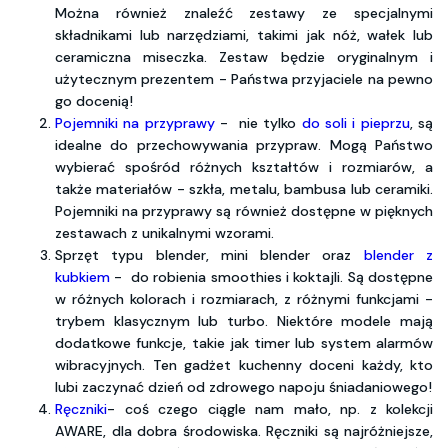
Można również znaleźć zestawy ze specjalnymi
składnikami lub narzędziami, takimi jak nóż, wałek lub
ceramiczna miseczka. Zestaw będzie oryginalnym i
użytecznym prezentem - Państwa przyjaciele na pewno
go docenią!
Pojemniki na przyprawy
- nie tylko
do soli i pieprzu
, są
idealne do przechowywania przypraw. Mogą Państwo
wybierać spośród różnych kształtów i rozmiarów, a
także materiałów - szkła, metalu, bambusa lub ceramiki.
Pojemniki na przyprawy są również dostępne w pięknych
zestawach z unikalnymi wzorami.
Sprzęt typu blender, mini blender oraz
blender z
kubkiem
- do robienia smoothies i koktajli. Są dostępne
w różnych kolorach i rozmiarach, z różnymi funkcjami -
trybem klasycznym lub turbo. Niektóre modele mają
dodatkowe funkcje, takie jak timer lub system alarmów
wibracyjnych. Ten gadżet kuchenny doceni każdy, kto
lubi zaczynać dzień od zdrowego napoju śniadaniowego!
Ręczniki
- coś czego ciągle nam mało, np. z kolekcji
AWARE, dla dobra środowiska. Ręczniki są najróżniejsze,