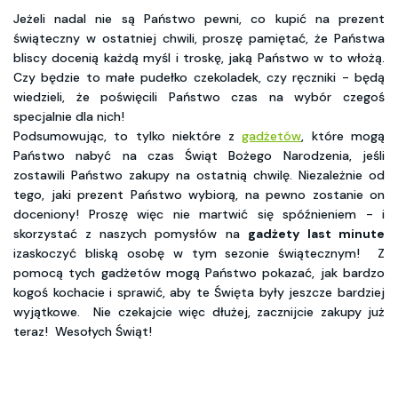
Jeżeli nadal nie są Państwo pewni, co kupić na prezent
świąteczny w ostatniej chwili, proszę pamiętać, że Państwa
bliscy docenią każdą myśl i troskę, jaką Państwo w to włożą.
Czy będzie to małe pudełko czekoladek, czy ręczniki - będą
wiedzieli, że poświęcili Państwo czas na wybór czegoś
specjalnie dla nich!
Podsumowując, to tylko niektóre z
gadżetów
, które mogą
Państwo nabyć na czas Świąt Bożego Narodzenia, jeśli
zostawili Państwo zakupy na ostatnią chwilę. Niezależnie od
tego, jaki prezent Państwo wybiorą, na pewno zostanie on
doceniony! Proszę więc nie martwić się spóźnieniem - i
skorzystać z naszych pomysłów na
gadżety last minute
izaskoczyć bliską osobę w tym sezonie świątecznym! Z
pomocą tych gadżetów mogą Państwo pokazać, jak bardzo
kogoś kochacie i sprawić, aby te Święta były jeszcze bardziej
wyjątkowe. Nie czekajcie więc dłużej, zacznijcie zakupy już
teraz! Wesołych Świąt!