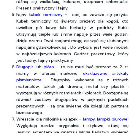
różnią się wielkością, kolorami, stopniem chłonności.
Prezent praktyczny i fajny.
Fajny
kubek termiczny
- coś, co zawsze się przyda.
Kubek termiczny to świetny prezent dla kogoś, kto
uwielbia pić kawę lub herbatę w podróży. Kubki
utrzymują ciepłe lub zimne napoje przez wiele godzin,
dzięki czemu Twoi znajomi mogą cieszyć się ulubionymi
napojami gdziekolwiek są . Do wyboru jest wiele modeli,
w najróżniejszych kolorach. Gadżet prezentowy, który
jest ładny, fajny i praktyczny.
Długopis
lub
pióro
- to nie musi być prezent za 2 zł,
mamy w ofercie markowe,
ekskluzywne artykuły
piśmiennicze.
Długopisy wykonane są z różnych
materiałów, takich jak drewno, metal czy plastik i
występują w różnych rozmiarach i kolorach. Dostępne są
również zestawy długopisów w pięknych pudełkach
prezentowych - są one świetne dla kolegi lub partnera
biznesowego.
Wreszcie dla miłośnika książek -
lampy, lampki biurowe
!
Wyglądają bardzo oryginalnie i stylowo, staną się
jasnym akcentem we wnętrzu. Mogą Państwo wybierać