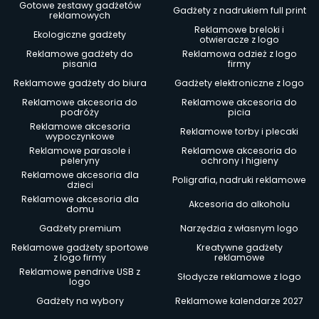
Gotowe zestawy gadżetów
Gadżety z nadrukiem full print
reklamowych
Reklamowe breloki i
Ekologiczne gadżety
otwieracze z logo
Reklamowe gadżety do
Reklamowa odzież z logo
pisania
firmy
Reklamowe gadżety do biura
Gadżety elektroniczne z logo
Reklamowe akcesoria do
Reklamowe akcesoria do
podróży
picia
Reklamowe akcesoria
Reklamowe torby i plecaki
wypoczynkowe
Reklamowe parasole i
Reklamowe akcesoria do
peleryny
ochrony i higieny
Reklamowe akcesoria dla
Poligrafia, nadruki reklamowe
dzieci
Reklamowe akcesoria dla
Akcesoria do alkoholu
domu
Gadżety premium
Narzędzia z własnym logo
Reklamowe gadżety sportowe
Kreatywne gadżety
z logo firmy
reklamowe
Reklamowe pendrive USB z
Słodycze reklamowe z logo
logo
Gadżety na wybory
Reklamowe kalendarze 2027