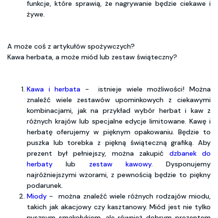
funkcje, które sprawią, że nagrywanie będzie ciekawe i
żywe.
A może coś z artykułów spożywczych?
Kawa herbata, a może miód lub zestaw świąteczny?
Kawa i herbata
- istnieje wiele możliwości! Można
znaleźć wiele zestawów upominkowych z ciekawymi
kombinacjami, jak na przykład wybór herbat i kaw z
różnych krajów lub specjalne edycje limitowane. Kawę i
herbatę oferujemy w pięknym opakowaniu. Będzie to
puszka lub torebka z piękną świąteczną grafiką. Aby
prezent był pełniejszy, można zakupić
dzbanek do
herbaty
lub
zestaw kawowy
. Dysponujemy
najróżniejszymi wzorami, z pewnością będzie to piękny
podarunek.
Miody
- można znaleźć wiele różnych rodzajów miodu,
takich jak akacjowy czy kasztanowy. Miód jest nie tylko
pysznym smakołykiem, ale również dobrym prezentem