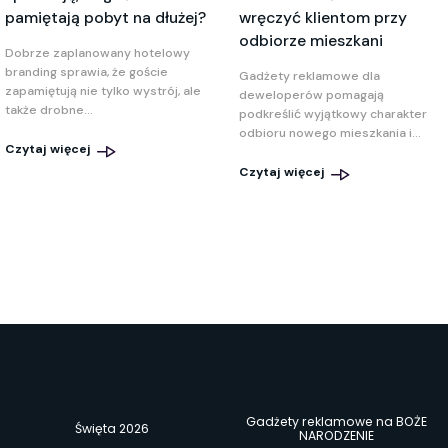
pamiętają pobyt na dłużej?
wręczyć klientom przy
odbiorze mieszkani
Dobrze zaplanowany hotelowy
branding sprawia, że goście
Gadżety reklamowe dla
zapamiętują nie tylko wystrój, ale
deweloperów pomagają
także drobne...
podkreślić wyjątkowy charakter
odbioru nowego mieszkania i...
Czytaj więcej
Czytaj więcej
Gadżety reklamowe na BOŻE
Święta 2026
NARODZENIE