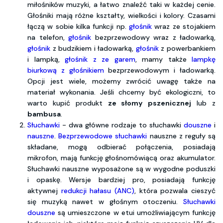
miłośników muzyki, a łatwo znaleźć taki w każdej cenie.
Głośniki mają różne kształty, wielkości i kolory. Czasami
łączą w sobie kilka funkcji np.
głośnik
wraz ze stojakiem
na telefon,
głośnik
bezprzewodowy wraz z ładowarką,
głośnik
z budzikiem i ładowarką,
głośnik
z powerbankiem
i lampką,
głośnik z ze garem
, mamy także
lampkę
biurkową z głośnikiem
bezprzewodowym i ładowarką.
Opcji jest wiele, możemy zwrócić uwagę także na
materiał wykonania. Jeśli chcemy być ekologiczni, to
warto kupić produkt
ze słomy pszenicznej
lub z
bambusa
.
Słuchawki
- dwa główne rodzaje to słuchawki
douszne
i
nauszne
.
Bezprzewodowe słuchawki
nauszne z reguły są
składane, mogą odbierać połączenia, posiadają
mikrofon, mają funkcję głośnomówiącą oraz akumulator.
Słuchawki nauszne wyposażone są w wygodne poduszki
i opaskę. Wersje bardziej pro, posiadają funkcję
aktywnej
redukcji hałasu (ANC)
, która pozwala cieszyć
się muzyką nawet w głośnym otoczeniu.
Słuchawki
douszne
są umieszczone w etui umożliwiającym funkcję