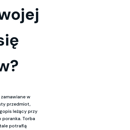
wojej
się
ów?
ni zamawiane w
sty przedmiot,
gopis leżący przy
o poranka. Torba
tale potrafią