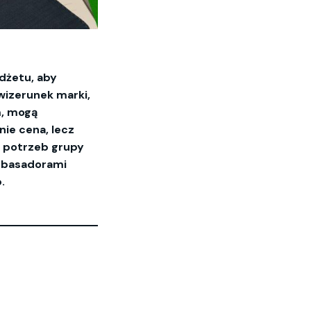
dżetu, aby
wizerunek marki,
m, mogą
nie cena, lecz
o potrzeb grupy
ambasadorami
.