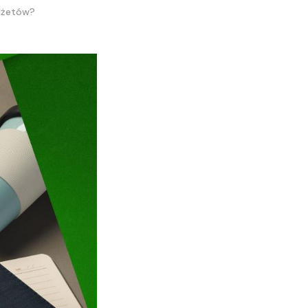
udżetów?