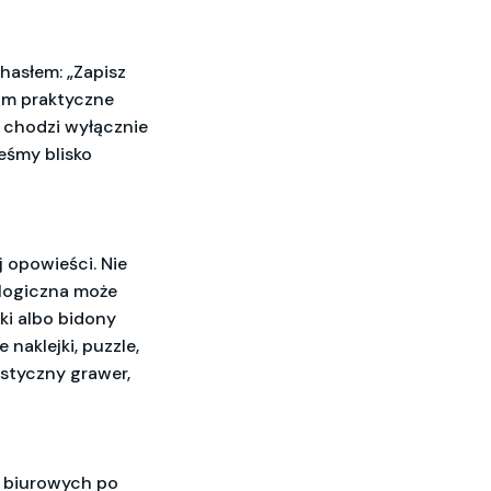
hasłem: „Zapisz
tom praktyczne
 chodzi wyłącznie
eśmy blisko
 opowieści. Nie
ologiczna może
ki albo bidony
naklejki, puzzle,
styczny grawer,
w biurowych po