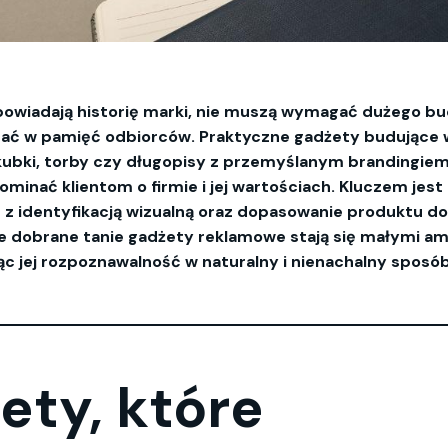
powiadają historię marki, nie muszą wymagać dużego bu
ać w pamięć odbiorców. Praktyczne gadżety budujące 
, kubki, torby czy długopisy z przemyślanym brandingie
minać klientom o firmie i jej wartościach. Kluczem jest 
 z identyfikacją wizualną oraz dopasowanie produktu d
e dobrane tanie gadżety reklamowe stają się małymi 
c jej rozpoznawalność w naturalny i nienachalny sposób
ety, które