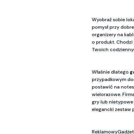
Wyobraź sobie loka
pomysł przy dobre
organizery na kab
o produkt. Chodzi 
Twoich codziennyc
Właśnie dlatego
g
przypadkowym doda
postawić na notesy
wielorazowe. Firm
gry lub nietypowe
elegancki zestaw p
ReklamowyGadżet 