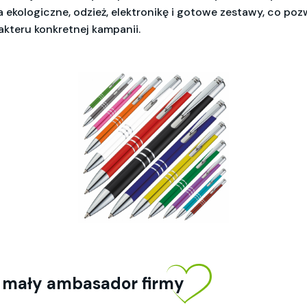
a ekologiczne, odzież, elektronikę i gotowe zestawy, co p
kteru konkretnej kampanii.
 mały ambasador firmy