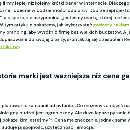
 firmy lepiej niż kolejny krótki baner w internecie. Dlaczego
czne i obecne w codzienności odbiorcy. Dobrze zaprojekt
z”, ale spokojnie przypomina: „jesteśmy marką, której możesz
W tym artykule pokażemy, jak wykorzystać
gadżety rekla
ytny branding, aby wyróżnić firmę bez wielkich budżetów. A 
 dopasowane do swojej branży, skontaktuj się z zespołem 
ontaktowy
.
toria marki jest ważniejsza niż cena g
a planowanie kampanii od pytania: „Co możemy zamówić najt
lnie gdy budżet jest ograniczony. Ale dużo lepsze pytanie b
j pokaże, kim jesteśmy?”. Cena ma znaczenie, jednak sama 
 Buduje ją spójność, użyteczność i emocja.