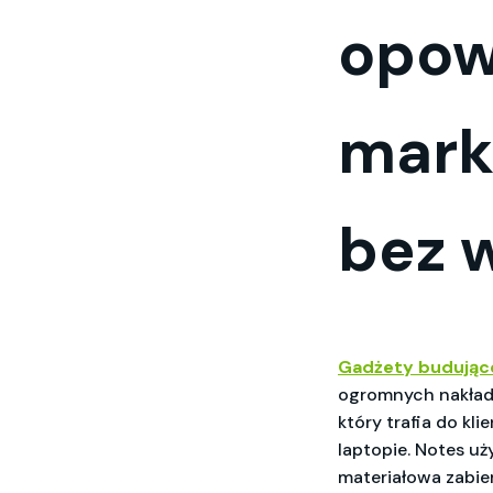
opowi
marki
bez 
Gadżety budując
ogromnych nakłada
który trafia do kl
laptopie. Notes u
materiałowa zabier