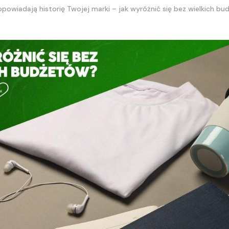
opowiadają historię Twojej marki – jak wyróżnić się bez wielkich b