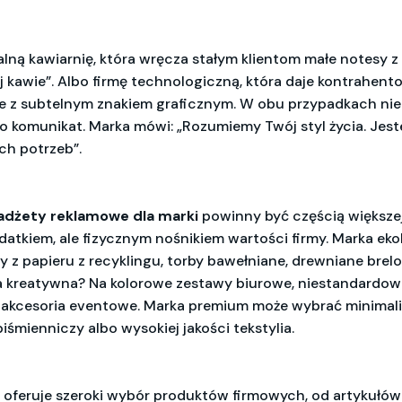
lną kawiarnię, która wręcza stałym klientom małe notesy z 
j kawie”. Albo firmę technologiczną, która daje kontrahen
le z subtelnym znakiem graficznym. W obu przypadkach nie
o komunikat. Marka mówi: „Rozumiemy Twój styl życia. Jest
h potrzeb”.
adżety reklamowe dla marki
powinny być częścią większej
tkiem, ale fizycznym nośnikiem wartości firmy. Marka ek
 z papieru z recyklingu, torby bawełniane, drewniane brelo
a kreatywna? Na kolorowe zestawy biurowe, niestandardowe 
 akcesoria eventowe. Marka premium może wybrać minimali
iśmienniczy albo wysokiej jakości tekstylia.
oferuje szeroki wybór produktów firmowych, od artykułó