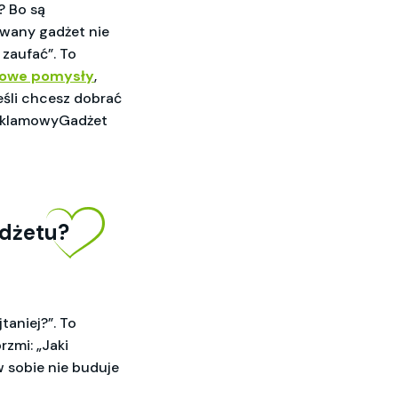
? Bo są
owany gadżet nie
 zaufać”. To
mowe pomysły
,
jeśli chcesz dobrać
ReklamowyGadżet
adżetu?
aniej?”. To
rzmi: „Jaki
w sobie nie buduje