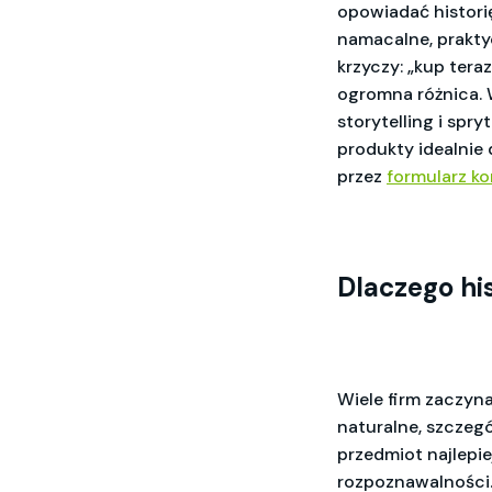
opowiadać historię
namacalne, prakty
krzyczy: „kup tera
ogromna różnica. 
storytelling i spr
produkty idealnie
przez
formularz k
Dlaczego his
Wiele firm zaczyn
naturalne, szczegó
przedmiot najlepie
rozpoznawalności.