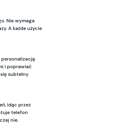
go. Nie wymaga
azy. A każde użycie
z personalizacją
mi i poprawiać
się subtelny
ń, idąc przez
atuje telefon
zej nie.