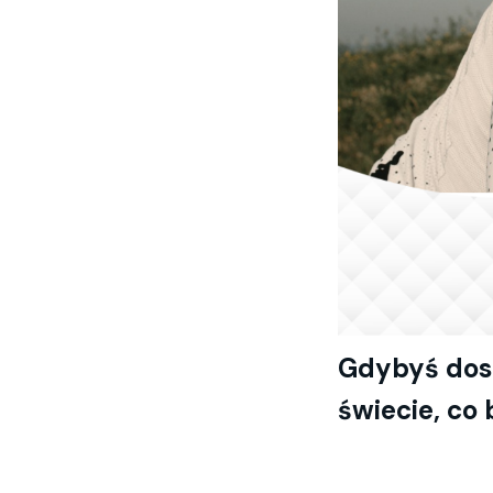
Gdy
byś dos
świecie, co 