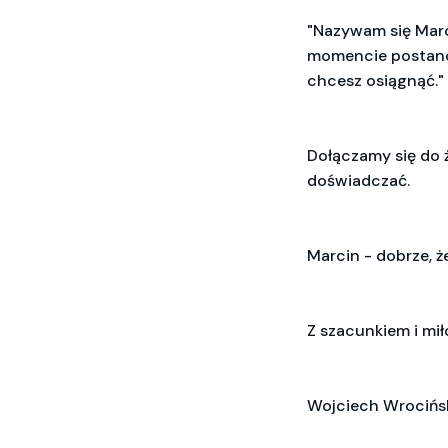
"
Nazywam się Marc
momencie postanow
chcesz osiągnąć."
Dołączamy się do ż
doświadczać.
Marcin - dobrze, ż
Z szacunkiem i mił
Wojciech Wrocińs