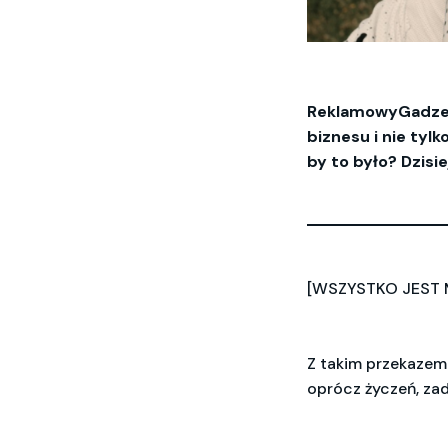
ReklamowyGadzet.p
biznesu i nie tyl
by to było? Dzisi
[WSZYSTKO JEST 
Z takim przekazem
oprócz życzeń, zad