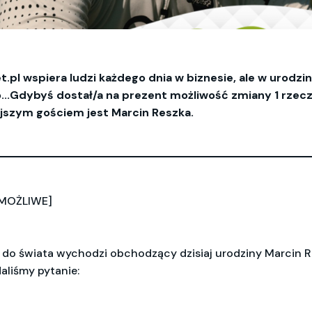
l wspiera ludzi każdego dnia w biznesie, ale w urodziny
ko...Gdybyś dostał/a na prezent możliwość zmiany 1 rzecz
ejszym gościem jest Marcin Reszka.
MOŻLIWE]
 do świata wychodzi obchodzący dzisiaj urodziny Marcin R
aliśmy pytanie: