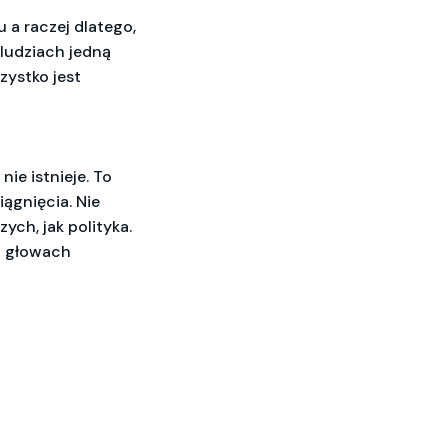
 a raczej dlatego,
 ludziach jedną
szystko jest
nie istnieje. To
iągnięcia. Nie
ch, jak polityka.
 w głowach