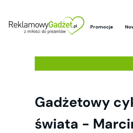
Promocje
No
Gadżetowy cykl
świata - Marci