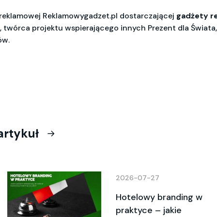
i reklamowej Reklamowygadzet.pl dostarczającej
gadżety r
 twórca projektu wspierającego innych Prezent dla Świata, 
ów.
artykuł
2026-07-27
Hotelowy branding w
praktyce – jakie