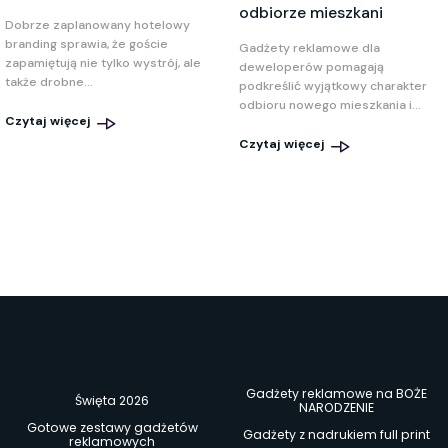
odbiorze mieszkani
Dobrze zaplanowany hotelowy
branding sprawia, że goście
Gadżety reklamowe dla
zapamiętują nie tylko wystrój, ale
deweloperów pomagają
także drobne...
podkreślić wyjątkowy charakter
odbioru nowego mieszkania i...
Czytaj więcej
Czytaj więcej
Gadżety reklamowe na BOŻE
Święta 2026
NARODZENIE
Gotowe zestawy gadżetów
Gadżety z nadrukiem full print
reklamowych