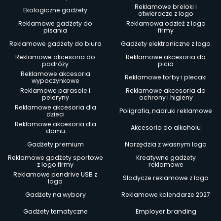
Reklamowe breloki i
Ekologiczne gadżety
otwieracze z logo
Reklamowe gadżety do
Reklamowa odzież z logo
pisania
firmy
Reklamowe gadżety do biura
Gadżety elektroniczne z logo
Reklamowe akcesoria do
Reklamowe akcesoria do
podróży
picia
Reklamowe akcesoria
Reklamowe torby i plecaki
wypoczynkowe
Reklamowe parasole i
Reklamowe akcesoria do
peleryny
ochrony i higieny
Reklamowe akcesoria dla
Poligrafia, nadruki reklamowe
dzieci
Reklamowe akcesoria dla
Akcesoria do alkoholu
domu
Gadżety premium
Narzędzia z własnym logo
Reklamowe gadżety sportowe
Kreatywne gadżety
z logo firmy
reklamowe
Reklamowe pendrive USB z
Słodycze reklamowe z logo
logo
Gadżety na wybory
Reklamowe kalendarze 2027
Gadżety tematyczne
Employer branding