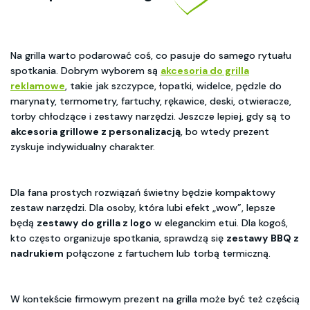
Na grilla warto podarować coś, co pasuje do samego rytuału
spotkania. Dobrym wyborem są
akcesoria do grilla
reklamowe
, takie jak szczypce, łopatki, widelce, pędzle do
marynaty, termometry, fartuchy, rękawice, deski, otwieracze,
torby chłodzące i zestawy narzędzi. Jeszcze lepiej, gdy są to
akcesoria grillowe z personalizacją
, bo wtedy prezent
zyskuje indywidualny charakter.
Dla fana prostych rozwiązań świetny będzie kompaktowy
zestaw narzędzi. Dla osoby, która lubi efekt „wow”, lepsze
będą
zestawy do grilla z logo
w eleganckim etui. Dla kogoś,
kto często organizuje spotkania, sprawdzą się
zestawy BBQ z
nadrukiem
połączone z fartuchem lub torbą termiczną.
W kontekście firmowym prezent na grilla może być też częścią