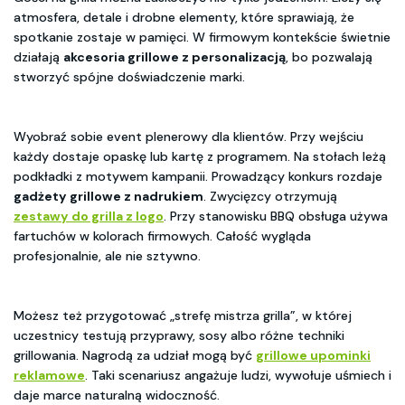
atmosfera, detale i drobne elementy, które sprawiają, że
spotkanie zostaje w pamięci. W firmowym kontekście świetnie
działają
akcesoria grillowe z personalizacją
, bo pozwalają
stworzyć spójne doświadczenie marki.
Wyobraź sobie event plenerowy dla klientów. Przy wejściu
każdy dostaje opaskę lub kartę z programem. Na stołach leżą
podkładki z motywem kampanii. Prowadzący konkurs rozdaje
gadżety grillowe z nadrukiem
. Zwycięzcy otrzymują
zestawy do grilla z logo
. Przy stanowisku BBQ obsługa używa
fartuchów w kolorach firmowych. Całość wygląda
profesjonalnie, ale nie sztywno.
Możesz też przygotować „strefę mistrza grilla”, w której
uczestnicy testują przyprawy, sosy albo różne techniki
grillowania. Nagrodą za udział mogą być
grillowe upominki
reklamowe
. Taki scenariusz angażuje ludzi, wywołuje uśmiech i
daje marce naturalną widoczność.