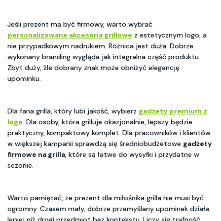
Jeśli prezent ma być firmowy, warto wybrać
personalizowane akcesoria grillowe
z estetycznym logo, a
nie przypadkowym nadrukiem. Różnica jest duża. Dobrze
wykonany branding wygląda jak integralna część produktu.
Zbyt duży, źle dobrany znak może obniżyć elegancję
upominku.
Dla fana grilla, który lubi jakość, wybierz
gadżety premium z
logo
. Dla osoby, która grilluje okazjonalnie, lepszy będzie
praktyczny, kompaktowy komplet. Dla pracowników i klientów
w większej kampanii sprawdzą się średniobudżetowe
gadżety
firmowe na grilla
, które są łatwe do wysyłki i przydatne w
sezonie.
Warto pamiętać, że prezent dla miłośnika grilla nie musi być
ogromny. Czasem mały, dobrze przemyślany upominek działa
lepiej niż drogi przedmiot bez kontekstu. Liczy się trafność.