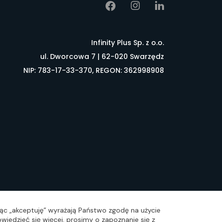
Infinity Plus Sp. z o.o.
ul. Dworcowa 7 | 62-020 Swarzędz
NIP: 783-17-33-370, REGON: 362998908
łownik pojęć
FAQ
ając „akceptuję” wyrażają Państwo zgodę na użycie
wiedzieć się więcej, prosimy o zapoznanie się z