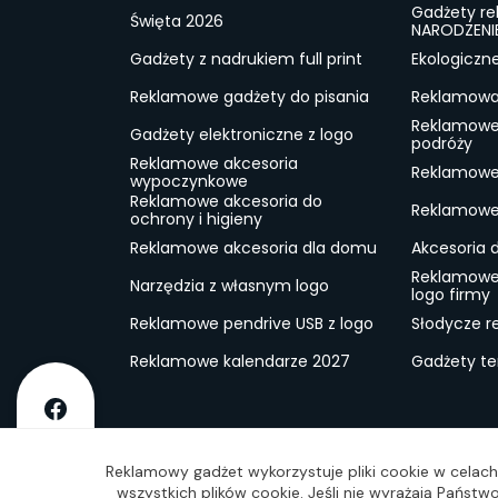
Gadżety r
Święta 2026
NARODZENI
Gadżety z nadrukiem full print
Ekologiczn
Reklamowe gadżety do pisania
Reklamowa 
Reklamowe
Gadżety elektroniczne z logo
podróży
Reklamowe akcesoria
Reklamowe 
wypoczynkowe
Reklamowe akcesoria do
Reklamowe 
ochrony i higieny
Reklamowe akcesoria dla domu
Akcesoria 
Reklamowe
Narzędzia z własnym logo
logo firmy
Reklamowe pendrive USB z logo
Słodycze r
Reklamowe kalendarze 2027
Gadżety t
O firmie
Dostawa
RODO
Kontakt
Reg
Reklamowy gadżet wykorzystuje pliki cookie w celach 
wszystkich plików cookie. Jeśli nie wyrażają Państ