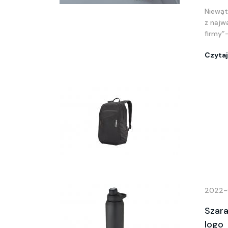
Niewąt
z najw
firmy”
Czytaj
2022-
Szara
logo