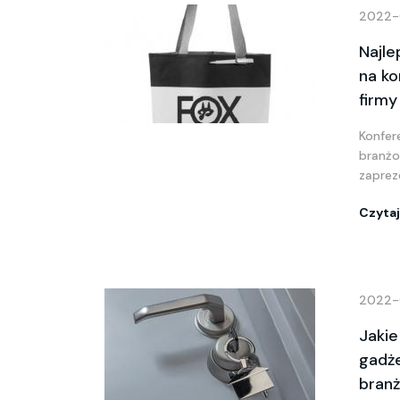
2022-
Najl
na ko
firmy
Konfer
branżo
zaprez
Czytaj
2022-
Jakie
gadże
bran