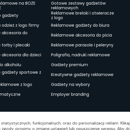
eklamowe na BOŻE
Gotowe zestawy gadżetów
E
reklamowych
Reklamowe breloki i otwieracze
e gadżety
z logo
odzież z logo firmy
Reklamowe gadżety do biura
 akcesoria do
Reklamowe akcesoria do picia
torby i plecaki
Reklamowe parasole i peleryny
akcesoria dla dzieci
Poligrafia, nadruki reklamowe
do alkoholu
Gadżety premium
 gadżety sportowe z
Kreatywne gadżety reklamowe
eklamowe z logo
Gadżety na wybory
ematyczne
Employer branding
ulamin
Lokalne Gadżety Reklamowe
Jak zamawiać?
S
statystycznych, funkcjonalnych, oraz do personalizacji reklam. Klik
wo zgody, prosimy o zmianę ustawień lub opuszczenie serwisu. Aby do