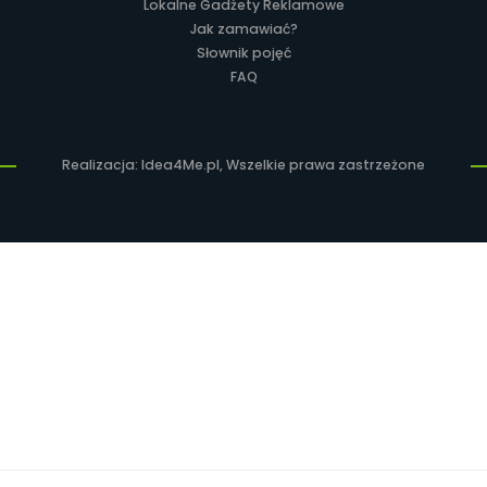
Lokalne Gadżety Reklamowe
Jak zamawiać?
Słownik pojęć
FAQ
Realizacja: Idea4Me.pl, Wszelkie prawa zastrzeżone