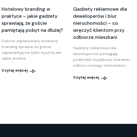
Hotelowy branding w
Gadżety reklamowe dla
praktyce – jakie gadżety
deweloperów i biur
sprawiają, że goście
nieruchomości – co
pamiętają pobyt na dłużej?
wręczyć klientom przy
odbiorze mieszkani
Dobrze zaplanowany hotelowy
branding sprawia, że goście
Gadżety reklamowe dla
zapamiętują nie tylko wystrój, ale
deweloperów pomagają
także drobne...
podkreślić wyjątkowy charakter
odbioru nowego mieszkania i...
Czytaj więcej
Czytaj więcej