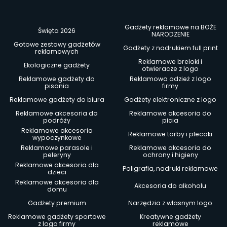
Gadżety reklamowe na BOŻE
Święta 2026
NARODZENIE
Gotowe zestawy gadżetów
Gadżety z nadrukiem full print
reklamowych
Reklamowe breloki i
Ekologiczne gadżety
otwieracze z logo
Reklamowe gadżety do
Reklamowa odzież z logo
pisania
firmy
Reklamowe gadżety do biura
Gadżety elektroniczne z logo
Reklamowe akcesoria do
Reklamowe akcesoria do
podróży
picia
Reklamowe akcesoria
Reklamowe torby i plecaki
wypoczynkowe
Reklamowe parasole i
Reklamowe akcesoria do
peleryny
ochrony i higieny
Reklamowe akcesoria dla
Poligrafia, nadruki reklamowe
dzieci
Reklamowe akcesoria dla
Akcesoria do alkoholu
domu
Gadżety premium
Narzędzia z własnym logo
Reklamowe gadżety sportowe
Kreatywne gadżety
z logo firmy
reklamowe