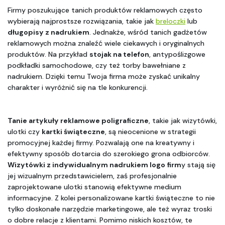
Firmy poszukujące tanich produktów reklamowych często 
wybierają najprostsze rozwiązania, takie jak 
breloczki
 lub 
długopisy z nadrukiem
. Jednakże, wśród tanich gadżetów 
reklamowych można znaleźć wiele ciekawych i oryginalnych 
produktów. Na przykład 
stojak na telefon
, antypoślizgowe 
podkładki samochodowe, czy też torby bawełniane z 
nadrukiem. Dzięki temu Twoja firma może zyskać unikalny 
charakter i wyróżnić się na tle konkurencji.
Tanie artykuły reklamowe poligraficzne
, takie jak wizytówki, 
ulotki czy 
kartki świąteczne
, są nieocenione w strategii 
promocyjnej każdej firmy. Pozwalają one na kreatywny i 
efektywny sposób dotarcia do szerokiego grona odbiorców. 
Wizytówki z indywidualnym nadrukiem logo firm
y stają się 
jej wizualnym przedstawicielem, zaś profesjonalnie 
zaprojektowane ulotki stanowią efektywne medium 
informacyjne. Z kolei personalizowane kartki świąteczne to nie 
tylko doskonałe narzędzie marketingowe, ale też wyraz troski 
o dobre relacje z klientami. Pomimo niskich kosztów, te 