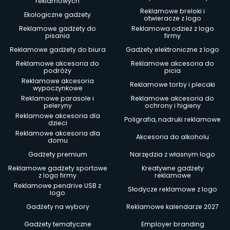
reklamowych
Reklamowe breloki i
Ekologiczne gadżety
otwieracze z logo
Reklamowe gadżety do
Reklamowa odzież z logo
pisania
firmy
Reklamowe gadżety do biura
Gadżety elektroniczne z logo
Reklamowe akcesoria do
Reklamowe akcesoria do
podróży
picia
Reklamowe akcesoria
Reklamowe torby i plecaki
wypoczynkowe
Reklamowe parasole i
Reklamowe akcesoria do
peleryny
ochrony i higieny
Reklamowe akcesoria dla
Poligrafia, nadruki reklamowe
dzieci
Reklamowe akcesoria dla
Akcesoria do alkoholu
domu
Gadżety premium
Narzędzia z własnym logo
Reklamowe gadżety sportowe
Kreatywne gadżety
z logo firmy
reklamowe
Reklamowe pendrive USB z
Słodycze reklamowe z logo
logo
Gadżety na wybory
Reklamowe kalendarze 2027
Gadżety tematyczne
Employer branding