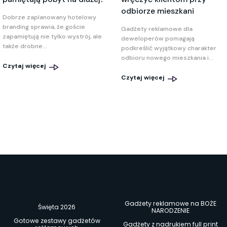
odbiorze mieszkani
Dobrze zaplanowany hotelowy
branding sprawia, że goście
Gadżety reklamowe dla
zapamiętują nie tylko wystrój, ale
deweloperów pomagają
także drobne...
podkreślić wyjątkowy charakter
odbioru nowego mieszkania i...
Czytaj więcej
Czytaj więcej
Gadżety reklamowe na BOŻE
Święta 2026
NARODZENIE
Gotowe zestawy gadżetów
Gadżety z nadrukiem full print