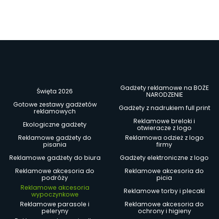
Gadżety reklamowe na BOŻE
Święta 2026
NARODZENIE
Gotowe zestawy gadżetów
Gadżety z nadrukiem full print
reklamowych
Reklamowe breloki i
Ekologiczne gadżety
otwieracze z logo
Reklamowe gadżety do
Reklamowa odzież z logo
pisania
firmy
Reklamowe gadżety do biura
Gadżety elektroniczne z logo
Reklamowe akcesoria do
Reklamowe akcesoria do
podróży
picia
Reklamowe akcesoria
Reklamowe torby i plecaki
wypoczynkowe
Reklamowe parasole i
Reklamowe akcesoria do
peleryny
ochrony i higieny