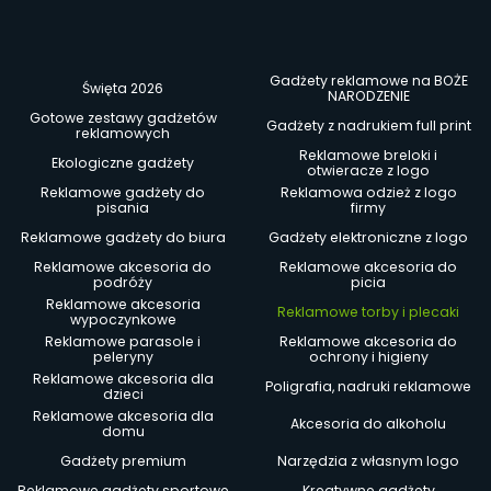
Gadżety reklamowe na BOŻE
Święta 2026
NARODZENIE
Gotowe zestawy gadżetów
Gadżety z nadrukiem full print
reklamowych
Reklamowe breloki i
Ekologiczne gadżety
otwieracze z logo
Reklamowe gadżety do
Reklamowa odzież z logo
pisania
firmy
Reklamowe gadżety do biura
Gadżety elektroniczne z logo
Reklamowe akcesoria do
Reklamowe akcesoria do
podróży
picia
Reklamowe akcesoria
Reklamowe torby i plecaki
wypoczynkowe
Reklamowe parasole i
Reklamowe akcesoria do
peleryny
ochrony i higieny
Reklamowe akcesoria dla
Poligrafia, nadruki reklamowe
dzieci
Reklamowe akcesoria dla
Akcesoria do alkoholu
domu
Gadżety premium
Narzędzia z własnym logo
Reklamowe gadżety sportowe
Kreatywne gadżety