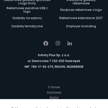
z logo firmy
reklamowe
Reklamowe pendrive USB z
Słodycze reklamowe z logo
logo
Gadżety na wybory
Reklamowe kalendarze 2027
Gadżety tematyczne
Employer branding
Infinity Plus Sp. z o.o.
ul. Dworcowa 7 | 62-020 Swarzędz
NIP: 783-17-33-370, REGON: 362998908
O firmie
Dostawa
RODO
Kontakt