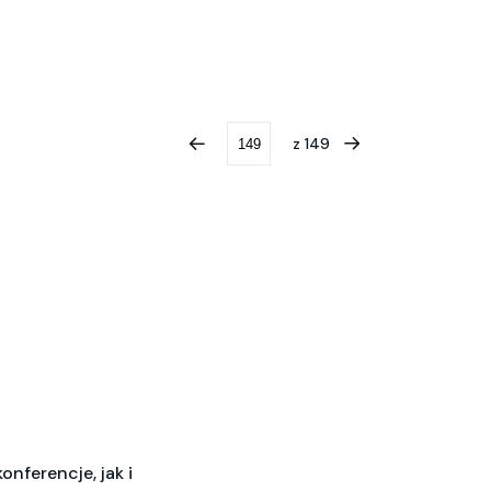
z
149
onferencje, jak i