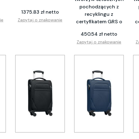
pochodzących z
1375.83 zł netto
recyklingu z
ie
Zapytaj o znakowanie
certyfikatem GRS o
c
450.54 zł netto
Zapytaj o znakowanie
Z