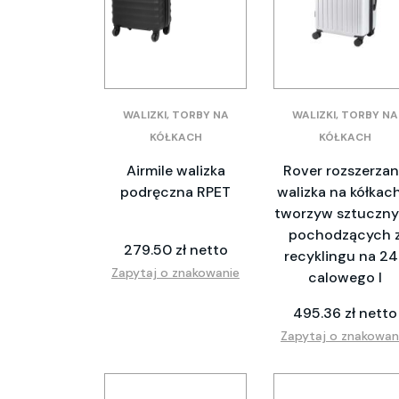
WALIZKI, TORBY NA
WALIZKI, TORBY NA
KÓŁKACH
KÓŁKACH
Airmile walizka
Rover rozszerza
podręczna RPET
walizka na kółkach
tworzyw sztuczn
pochodzących 
279.50 zł netto
recyklingu na 24
Zapytaj o znakowanie
calowego l
495.36 zł netto
Zapytaj o znakowan