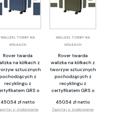
WALIZKI, TORBY NA
WALIZKI, TORBY NA
KÓŁKACH
KÓŁKACH
Rover twarda
Rover twarda
alizka na kółkach z
walizka na kółkach z
orzyw sztucznych
tworzyw sztucznych
pochodzących z
pochodzących z
recyklingu z
recyklingu z
ertyfikatem GRS o
certyfikatem GRS o
450.54 zł netto
450.54 zł netto
apytaj o znakowanie
Zapytaj o znakowanie