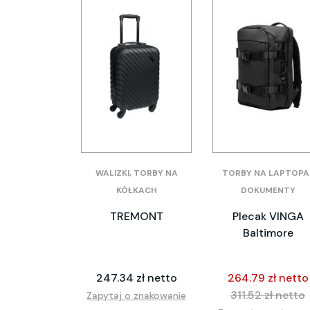
WALIZKI, TORBY NA
TORBY NA LAPTOPA 
KÓŁKACH
DOKUMENTY
TREMONT
Plecak VINGA
Baltimore
247.34 zł netto
264.79 zł netto
311.52 zł netto
Zapytaj o znakowanie