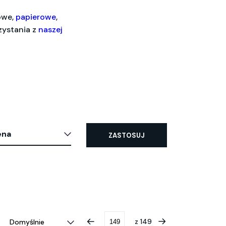
kowe,
papierowe
,
zystania z
naszej
ena
ZASTOSUJ
z
149