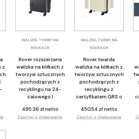
WALIZKI, TORBY NA
WALIZKI, TORBY NA
KÓŁKACH
KÓŁKACH
na
Rover rozszerzana
Rover twarda
 z
walizka na kółkach z
walizka na kółkach z
w
ych
tworzyw sztucznych
tworzyw sztucznych
tw
z
pochodzących z
pochodzących z
-
recyklingu na 24-
recyklingu z
calowego l
certyfikatem GRS o
c
495.36 zł netto
450.54 zł netto
ie
Zapytaj o znakowanie
Zapytaj o znakowanie
Z