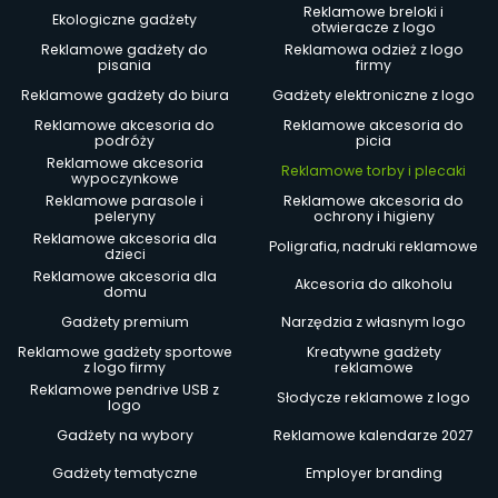
Reklamowe breloki i
Ekologiczne gadżety
otwieracze z logo
Reklamowe gadżety do
Reklamowa odzież z logo
pisania
firmy
Reklamowe gadżety do biura
Gadżety elektroniczne z logo
Reklamowe akcesoria do
Reklamowe akcesoria do
podróży
picia
Reklamowe akcesoria
Reklamowe torby i plecaki
wypoczynkowe
Reklamowe parasole i
Reklamowe akcesoria do
peleryny
ochrony i higieny
Reklamowe akcesoria dla
Poligrafia, nadruki reklamowe
dzieci
Reklamowe akcesoria dla
Akcesoria do alkoholu
domu
Gadżety premium
Narzędzia z własnym logo
Reklamowe gadżety sportowe
Kreatywne gadżety
z logo firmy
reklamowe
Reklamowe pendrive USB z
Słodycze reklamowe z logo
logo
Gadżety na wybory
Reklamowe kalendarze 2027
Gadżety tematyczne
Employer branding