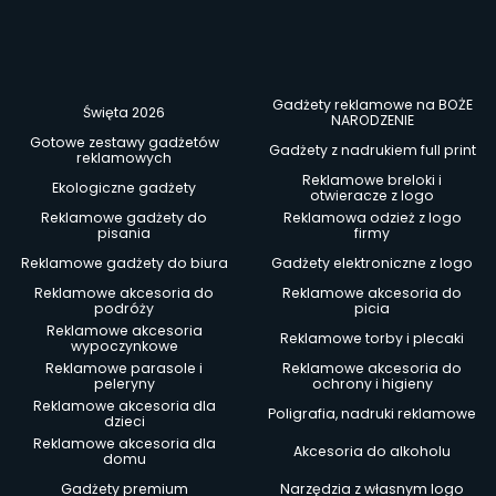
Gadżety reklamowe na BOŻE
Święta 2026
NARODZENIE
Gotowe zestawy gadżetów
Gadżety z nadrukiem full print
reklamowych
Reklamowe breloki i
Ekologiczne gadżety
otwieracze z logo
Reklamowe gadżety do
Reklamowa odzież z logo
pisania
firmy
Reklamowe gadżety do biura
Gadżety elektroniczne z logo
Reklamowe akcesoria do
Reklamowe akcesoria do
podróży
picia
Reklamowe akcesoria
Reklamowe torby i plecaki
wypoczynkowe
Reklamowe parasole i
Reklamowe akcesoria do
peleryny
ochrony i higieny
Reklamowe akcesoria dla
Poligrafia, nadruki reklamowe
dzieci
Reklamowe akcesoria dla
Akcesoria do alkoholu
domu
Gadżety premium
Narzędzia z własnym logo