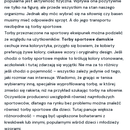
popularna jest aktywność fizyczna. Wpływa ona pozytywnie
nie tylko na figurę, ale przede wszystkim na stan naszego
organizmu. Jednak aby móc wybrać się na siłownię czy basen
musimy mieć odpowiedni sprzęt. A do jego transportu
niezbędne są torby sportowe.
Torby przeznaczone na sportowy ekwipunek można podzielić
ze względu na użytkowników.
Torby sportowe damskie
cechuje inna kolorystyka, przyjęło się bowiem, że kobiety
preferują żywe kolory, ciekawe wzory i oryginalny design. Jeśli
chodzi o torby sportowe męskie to królują kolory stonowane,
aczkolwiek i tutaj zdarzają się wyjątki. Nie ma za to różnicy
jeśli chodzi o pojemność – wszystko zależy jedynie od tego,
jaki rozmiar nas interesuje. Wiadomo, że grając w tenisa
wybieramy inną, specjalnie wyprofilowaną torbę, w której
zmieści się rakieta, niż na przykład szukając torby na siłownie.
Oczywiście producenci uwzględnili również najmłodszych
sportowców, dlatego na rynku bez problemu można znaleźć
również torby sportowe dla dzieci. Tutaj panuje większa
różnorodność – mogą być upiększone bohaterami z
kreskówek lub innymi, popularnymi wśród dzieci i młodzieży
wzorami.