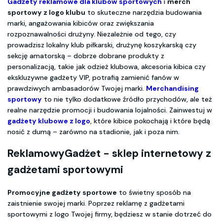
Gadżety reklamowe dla klubów sportowych
i
merch
sportowy z logo klubu
to skuteczne narzędzia budowania
marki, angażowania kibiców oraz zwiększania
rozpoznawalności drużyny. Niezależnie od tego, czy
prowadzisz lokalny klub piłkarski, drużynę koszykarską czy
sekcję amatorską – dobrze dobrane produkty z
personalizacją, takie jak odzież klubowa, akcesoria kibica czy
ekskluzywne gadżety VIP, potrafią zamienić fanów w
prawdziwych ambasadorów Twojej marki.
Merchandising
sportowy
to nie tylko dodatkowe źródło przychodów, ale też
realne narzędzie promocji i budowania lojalności. Zainwestuj w
gadżety klubowe z logo
, które kibice pokochają i które będą
nosić z dumą – zarówno na stadionie, jak i poza nim.
ReklamowyGadżet - sklep internetowy z
gadżetami sportowymi
Promocyjne gadżety sportowe
to świetny sposób na
zaistnienie swojej marki. Poprzez reklamę z gadżetami
sportowymi z logo Twojej firmy, będziesz w stanie dotrzeć do