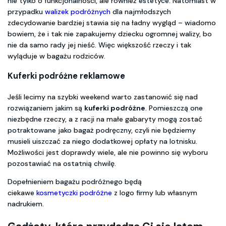
nie tylko o funkcjonalności, ale również estetyce. Natomiast w
przypadku
walizek podróżnych
dla najmłodszych
zdecydowanie bardziej stawia się na ładny wygląd – wiadomo
bowiem, że i tak nie zapakujemy dziecku ogromnej walizy, bo
nie da samo rady jej nieść. Więc większość rzeczy i tak
wyląduje w bagażu rodziców.
Kuferki podróżne reklamowe
Jeśli lecimy na szybki weekend warto zastanowić się nad
rozwiązaniem jakim są
kuferki podróżne
. Pomieszczą one
niezbędne rzeczy, a z racji na małe gabaryty mogą zostać
potraktowane jako bagaż podręczny, czyli nie będziemy
musieli uiszczać za niego dodatkowej opłaty na lotnisku.
Możliwości jest doprawdy wiele, ale nie powinno się wyboru
pozostawiać na ostatnią chwilę.
Dopełnieniem bagażu podróżnego będą
ciekawe
kosmetyczki podróżne
z logo firmy lub własnym
nadrukiem.