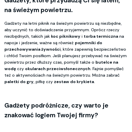
Gadżety, które przydadzą Ci się latem,
na świeżym powietrzu.
Gadżety na letni piknik na świeżym powietrzu są niezbędne,
aby uczynić to doświadczenie przyjemnym. Oprócz rzeczy
niezbędnych, takich jak
koc piknikowy
i
torba termiczna
na
napoje i jedzenie, ważne są również
pojemniki do
przechowywania żywności
, które zapewnią bezpieczeństwo
i chłód Twoim posiłkom. Jeśli planujesz przebywać na świeżym
powietrzu przez dłuższy czas, pomyśl także o
butelce na
wodę
czy
okularach przeciwsłonecznych
. Fajnie pomyśleć
też o aktywnościach na świeżym powietrzu. Można zabrać
paletki do gry
, piłkę czy
zestaw do krykieta
.
Gadżety podróżnicze, czy warto je
znakować logiem Twojej firmy?