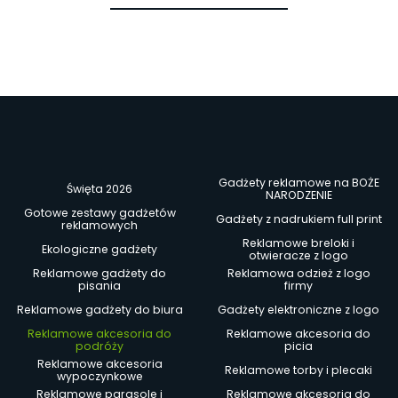
Gadżety reklamowe na BOŻE
Święta 2026
NARODZENIE
Gotowe zestawy gadżetów
Gadżety z nadrukiem full print
reklamowych
Reklamowe breloki i
Ekologiczne gadżety
otwieracze z logo
Reklamowe gadżety do
Reklamowa odzież z logo
pisania
firmy
Reklamowe gadżety do biura
Gadżety elektroniczne z logo
Reklamowe akcesoria do
Reklamowe akcesoria do
podróży
picia
Reklamowe akcesoria
Reklamowe torby i plecaki
wypoczynkowe
Reklamowe parasole i
Reklamowe akcesoria do