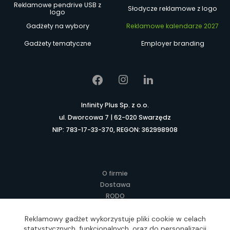
Reklamowe pendrive USB z
Słodycze reklamowe z logo
logo
Gadżety na wybory
Reklamowe kalendarze 2027
Gadżety tematyczne
Employer branding
Infinity Plus Sp. z o.o.
ul. Dworcowa 7 | 62-020 Swarzędz
NIP: 783-17-33-370, REGON: 362998908
O firmie
Dostawa
RODO
Kontakt
Reklamowy gadżet wykorzystuje pliki cookie w celach
Regulamin
statystycznych, funkcjonalnych, oraz do personalizacji
Lokalne Gadżety Reklamowe