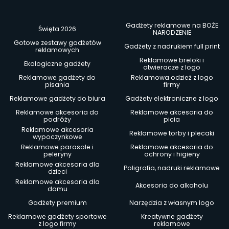
Gadżety reklamowe na BOŻE
Święta 2026
NARODZENIE
Gotowe zestawy gadżetów
Gadżety z nadrukiem full print
reklamowych
Reklamowe breloki i
Ekologiczne gadżety
otwieracze z logo
Reklamowe gadżety do
Reklamowa odzież z logo
pisania
firmy
Reklamowe gadżety do biura
Gadżety elektroniczne z logo
Reklamowe akcesoria do
Reklamowe akcesoria do
podróży
picia
Reklamowe akcesoria
Reklamowe torby i plecaki
wypoczynkowe
Reklamowe parasole i
Reklamowe akcesoria do
peleryny
ochrony i higieny
Reklamowe akcesoria dla
Poligrafia, nadruki reklamowe
dzieci
Reklamowe akcesoria dla
Akcesoria do alkoholu
domu
Gadżety premium
Narzędzia z własnym logo
Reklamowe gadżety sportowe
Kreatywne gadżety
z logo firmy
reklamowe