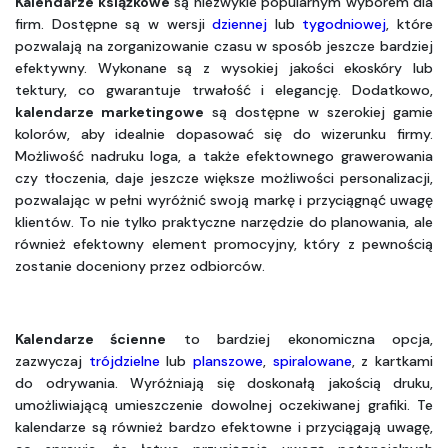
Kalendarze książkowe
 są niezwykle popularnym wyborem dla 
firm. Dostępne są w wersji 
dziennej
 lub 
tygodniowej
, które 
pozwalają na zorganizowanie czasu w sposób jeszcze bardziej 
efektywny. Wykonane są z wysokiej jakości ekoskóry lub 
tektury, co gwarantuje trwałość i elegancję. Dodatkowo, 
kalendarze marketingowe
 są dostępne w szerokiej gamie 
kolorów, aby idealnie dopasować się do wizerunku firmy. 
Możliwość nadruku loga, a także efektownego grawerowania 
czy tłoczenia, daje jeszcze większe możliwości personalizacji, 
pozwalając w pełni wyróżnić swoją markę i przyciągnąć uwagę 
klientów. To nie tylko praktyczne narzędzie do planowania, ale 
również efektowny element promocyjny, który z pewnością 
zostanie doceniony przez odbiorców.
Kalendarze ścienne
 to bardziej ekonomiczna opcja, 
zazwyczaj 
trójdzielne
 lub 
planszowe
, 
spiralowane
, z kartkami 
do odrywania. Wyróżniają się doskonałą jakością druku, 
umożliwiającą umieszczenie dowolnej oczekiwanej grafiki. Te 
kalendarze są również bardzo efektowne i przyciągają uwagę, 