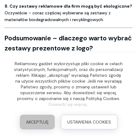
8. Czy zestawy reklamowe dla firm mogą być ekologiczne?
Oczywiście – coraz częściej wybierane są zestawy z
materiałów biodegradowalnych i recyklingowych.
Podsumowanie – dlaczego warto wybrać
zestawy prezentowe z logo?
Zarówno
zestawy prezentowe z logo firmy
, jak i
gotowe
Reklamowy gadżet wykorzystuje pliki cookie w celach
zestawy gadżetów dla klientów
to skuteczne narzędzie
statystycznych, funkcjonalnych, oraz do personalizacji
reklam. Klikając „akceptuję” wyrażają Państwo zgodę
promocji, które przynosi realne korzyści biznesowe. Dzięki nim
na użycie wszystkich plików cookie. Jeśli nie wyrażają
marka jest bardziej rozpoznawalna, buduje lojalność klientów i
Państwo zgody, prosimy o zmianę ustawień lub
motywuje pracowników.
opuszczenie serwisu. Aby dowiedzieć się więcej,
prosimy o zapoznanie się z naszą Polityką Cookies.
Inwestycja w
zestawy upominkowe dla firm
czy
biznesowy
Dowiedz się więcej.
.
zestaw upominkowy
to nie tylko prezent, ale przede
wszystkim strategia marketingowa, która przynosi
długofalowe efekty.
AKCEPTUJĘ
USTAWIENIA COOKIES