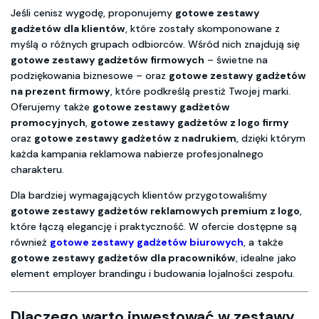
Jeśli cenisz wygodę, proponujemy
gotowe zestawy
gadżetów dla klientów
, które zostały skomponowane z
myślą o różnych grupach odbiorców. Wśród nich znajdują się
gotowe zestawy gadżetów firmowych
– świetne na
podziękowania biznesowe – oraz
gotowe zestawy gadżetów
na prezent firmowy
, które podkreślą prestiż Twojej marki.
Oferujemy także
gotowe zestawy gadżetów
promocyjnych
,
gotowe zestawy gadżetów z logo firmy
oraz
gotowe zestawy gadżetów z nadrukiem
, dzięki którym
każda kampania reklamowa nabierze profesjonalnego
charakteru.
Dla bardziej wymagających klientów przygotowaliśmy
gotowe zestawy gadżetów reklamowych premium z logo
,
które łączą elegancję i praktyczność. W ofercie dostępne są
również
gotowe zestawy gadżetów biurowych
, a także
gotowe zestawy gadżetów dla pracowników
, idealne jako
element employer brandingu i budowania lojalności zespołu.
Dlaczego warto inwestować w zestawy