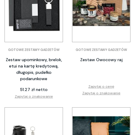
GOTOWE ZESTAWY GADŻETÓW
GOTOWE ZESTAWY GADŻETÓW
Zestaw upominkowy, brelok,
Zestaw Owocowy raj
etui na kartę kredytową,
długopis, pudełko
podarunkowe
Zapytaj o cenę
51.27 zł netto
Zapytaj o znakowanie
Zapytaj o znakowanie