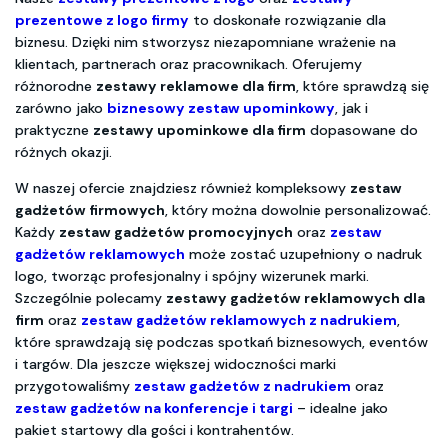
prezentowe z logo firmy
to doskonałe rozwiązanie dla
biznesu. Dzięki nim stworzysz niezapomniane wrażenie na
klientach, partnerach oraz pracownikach. Oferujemy
różnorodne
zestawy reklamowe dla firm
, które sprawdzą się
zarówno jako
biznesowy zestaw upominkowy
, jak i
praktyczne
zestawy upominkowe dla firm
dopasowane do
różnych okazji.
W naszej ofercie znajdziesz również kompleksowy
zestaw
gadżetów firmowych
, który można dowolnie personalizować.
Każdy
zestaw gadżetów promocyjnych
oraz
zestaw
gadżetów reklamowych
może zostać uzupełniony o nadruk
logo, tworząc profesjonalny i spójny wizerunek marki.
Szczególnie polecamy
zestawy gadżetów reklamowych dla
firm
oraz
zestaw gadżetów reklamowych z nadrukiem
,
które sprawdzają się podczas spotkań biznesowych, eventów
i targów. Dla jeszcze większej widoczności marki
przygotowaliśmy
zestaw gadżetów z nadrukiem
oraz
zestaw gadżetów na konferencje i targi
– idealne jako
pakiet startowy dla gości i kontrahentów.