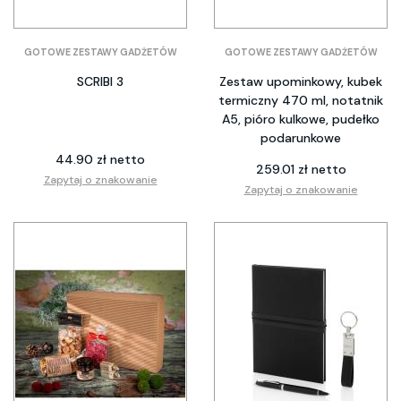
GOTOWE ZESTAWY GADŻETÓW
GOTOWE ZESTAWY GADŻETÓW
SCRIBI 3
Zestaw upominkowy, kubek
termiczny 470 ml, notatnik
A5, pióro kulkowe, pudełko
podarunkowe
44.90 zł netto
259.01 zł netto
Zapytaj o znakowanie
Zapytaj o znakowanie