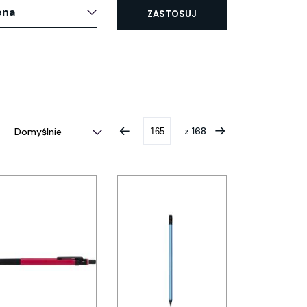
ena
ZASTOSUJ
z
168