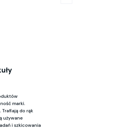
kuły
roduktów
ność marki.
 Trafiają do rąk
Są używane
adań i szkicowania