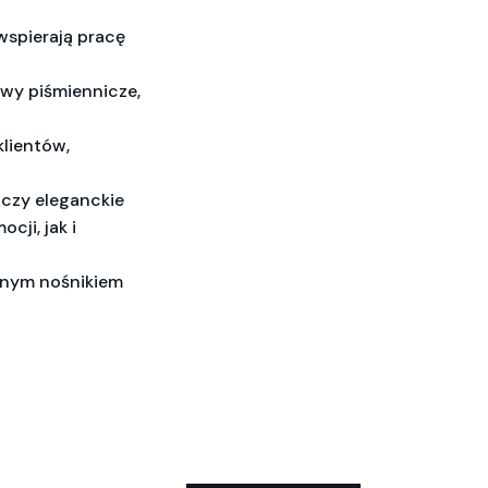
wspierają pracę
tawy piśmiennicze,
klientów,
 czy eleganckie
ji, jak i
alnym nośnikiem