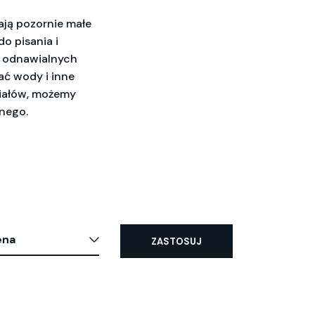
ają pozornie małe
o pisania i
z odnawialnych
ać wody i inne
iałów, możemy
nego.
ena
ZASTOSUJ