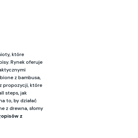
ioty, które
isy. Rynek oferuje
praktycznymi
robione z bambusa,
 propozycji, które
l steps, jak
 to, by działać
ne z drewna, słomy
gopisów z