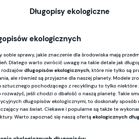
Długopisy ekologiczne
gopisów ekologicznych
 sobie sprawy, jakie znaczenie dla środowiska mają przedm
ń. Dlatego warto zwrócić uwagę na takie detale jak długop
h rodzajów
długopisów ekologicznych
, które nie tylko są 
nia, ale również są przyjazne dla naszej planety. Modele z
 sztucznego pochodzącego z recyklingu to tylko niektóre z
rozważyć, jeśli chodzi o dbałość o naszą planetę. Takie smal
ycyjnych długopisów ekologicznymi, to doskonały sposób na
czający nas świat. Ciekawe i popularne są także te wykona
ektury. Warto zapoznać się naszą ofertą
ekologicznych dłu
wania ekologicznych długopisów