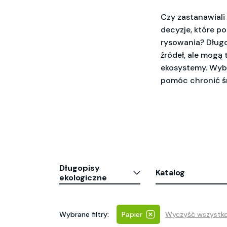
Czy zastanawiali
decyzje, które po
rysowania? Długo
źródeł, ale mogą
ekosystemy. Wyb
pomóc chronić śr
Długopisy
Katalog
ekologiczne
Wybrane filtry:
Papier
Wyczyść wszystk