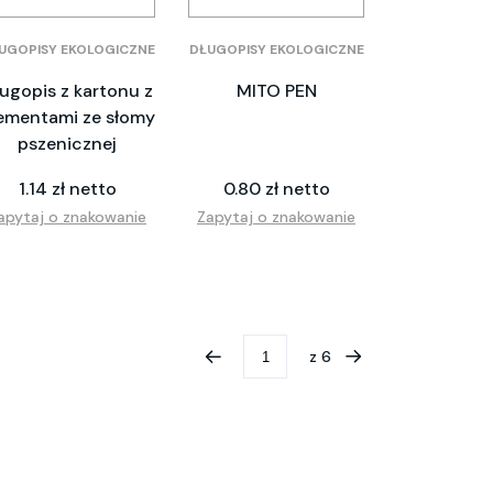
UGOPISY EKOLOGICZNE
DŁUGOPISY EKOLOGICZNE
ugopis z kartonu z
MITO PEN
ementami ze słomy
pszenicznej
1.14 zł netto
0.80 zł netto
apytaj o znakowanie
Zapytaj o znakowanie
z
6