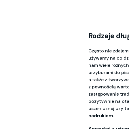
Rodzaje dłu
Często nie zdajemy
używamy na co dzie
nam wiele różnyc
przyborami do pisa
a także z tworzywa
z pewnością warto 
zastępowanie trad
pozytywnie na ota
pszenicznej czy t
nadrukiem
.
Korzyści z uży