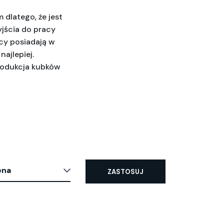
 dlatego, że jest 
ścia do pracy 
cy posiadają w 
ajlepiej. 
rodukcja kubków 
ena
ZASTOSUJ