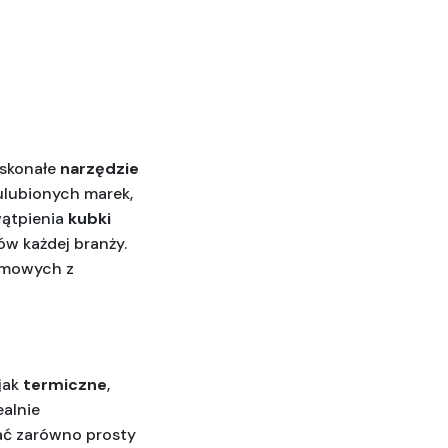
skonałe 
narzędzie 
ulubionych marek, 
ątpienia 
kubki 
w każdej branży. 
mowych z 
jak 
termiczne
, 
alnie 
ć zarówno prosty 