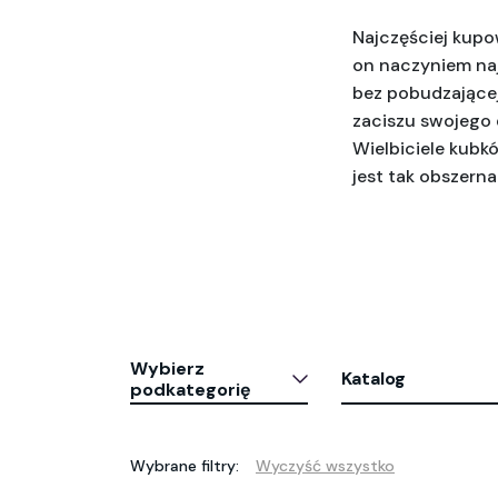
Najczęściej kup
on naczyniem naj
bez pobudzającej
zaciszu swojego
Wielbiciele kubk
jest tak obszerna 
Wybierz
Katalog
podkategorię
Wybrane filtry:
Wyczyść wszystko