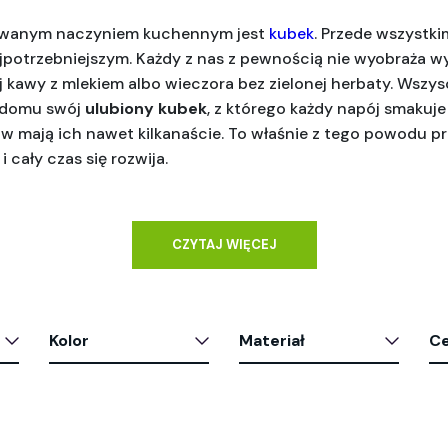
owanym naczyniem kuchennym jest 
kubek
. Przede wszystkim
potrzebniejszym. Każdy z nas z pewnością nie wyobraża wyj
 kawy z mlekiem albo wieczora bez zielonej herbaty. Wszys
 domu swój
 ulubiony kubek
, z którego każdy napój smakuje n
ów mają ich nawet kilkanaście. To właśnie z tego powodu p
i cały czas się rozwija.
CZYTAJ WIĘCEJ
Kolor
Materiał
C