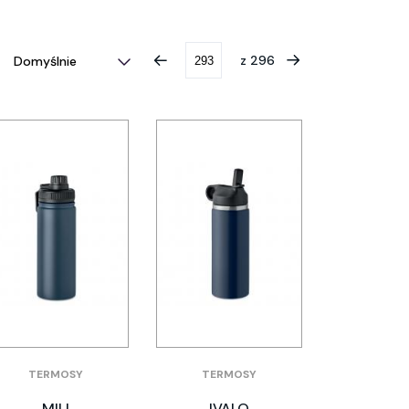
z
296
TERMOSY
TERMOSY
MILI
IVALO