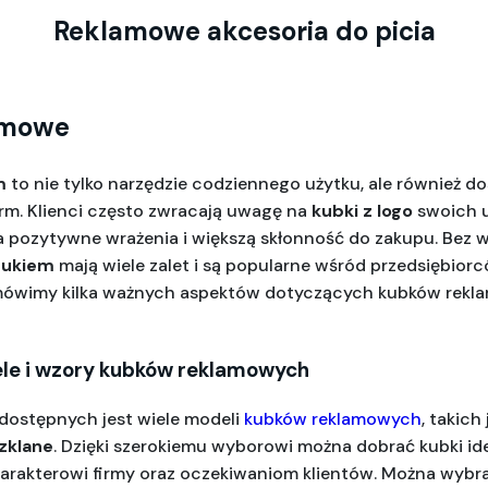
Reklamowe akcesoria do picia
amowe
m
 to nie tylko narzędzie codziennego użytku, ale również do
firm. Klienci często zwracają uwagę na 
kubki z logo
 swoich 
a pozytywne wrażenia i większą skłonność do zakupu. Bez w
rukiem
 mają wiele zalet i są popularne wśród przedsiębiorcó
mówimy kilka ważnych aspektów dotyczących kubków rekla
le i wzory kubków reklamowych
dostępnych jest wiele modeli 
kubków reklamowych
, takich 
zklane
. Dzięki szerokiemu wyborowi można dobrać kubki ide
rakterowi firmy oraz oczekiwaniom klientów. Można wybra