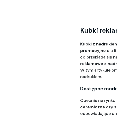
Kubki rekl
Kubki z nadrukie
promocyjne
 dla 
co przekłada się n
reklamowe z nad
W tym artykule o
nadrukiem.
Dostępne mode
Obecnie na rynku 
ceramiczne
 czy 
s
odpowiadające cha