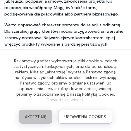
jubileuszu, podpisania umowy, zakończenia projektu lub
rozpoczęcia współpracy. Mogą być także formą
podziękowania dla pracownika albo partnera biznesowego.
Warto dopasować charakter prezentu do relacji z odbiorcą.
Dla szerokiej grupy klientów można przygotować uniwersalne
zestawy notesowe. Najważniejszym kontrahentom lepiej
wręczyć produkty wykonane z bardziej prestiżowych
materiałów.
Reklamowy gadżet wykorzystuje pliki cookie w celach
Upominki biurowe z logo
dla pracowników
statystycznych, funkcjonalnych, oraz do personalizacji
reklam. Klikając „akceptuję” wyrażają Państwo zgodę
Upominki biurowe z logo
dobrze sprawdzają się jako część
na użycie wszystkich plików cookie. Jeśli nie wyrażają
pakietu powitalnego. Nowy pracownik może otrzymać notes,
Państwo zgody, prosimy o zmianę ustawień lub
długopis, podkładkę i organizer, które pomogą mu
opuszczenie serwisu. Aby dowiedzieć się więcej,
przygotować stanowisko.
prosimy o zapoznanie się z naszą Polityką Cookies.
Dowiedz się więcej.
.
Taki zestaw ma również znaczenie wizerunkowe. Pokazuje, że
organizacja dba o doświadczenie pracownika od pierwszego
AKCEPTUJĘ
USTAWIENIA COOKIES
dnia i zapewnia mu potrzebne wyposażenie.
Firmowe akcesoria mogą być wręczane także z okazji awansu,