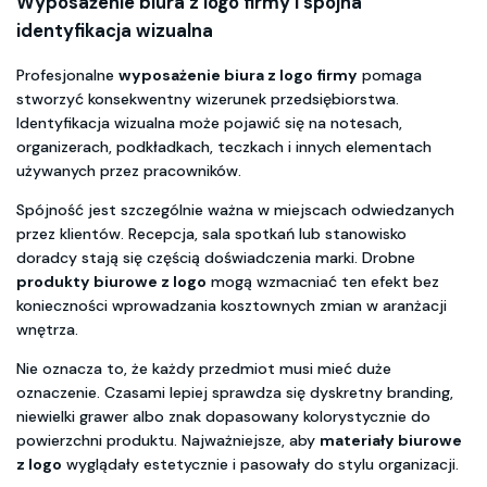
Wyposażenie biura z logo firmy
i spójna
identyfikacja wizualna
Profesjonalne
wyposażenie biura z logo firmy
pomaga
stworzyć konsekwentny wizerunek przedsiębiorstwa.
Identyfikacja wizualna może pojawić się na notesach,
organizerach, podkładkach, teczkach i innych elementach
używanych przez pracowników.
Spójność jest szczególnie ważna w miejscach odwiedzanych
przez klientów. Recepcja, sala spotkań lub stanowisko
doradcy stają się częścią doświadczenia marki. Drobne
produkty biurowe z logo
mogą wzmacniać ten efekt bez
konieczności wprowadzania kosztownych zmian w aranżacji
wnętrza.
Nie oznacza to, że każdy przedmiot musi mieć duże
oznaczenie. Czasami lepiej sprawdza się dyskretny branding,
niewielki grawer albo znak dopasowany kolorystycznie do
powierzchni produktu. Najważniejsze, aby
materiały biurowe
z logo
wyglądały estetycznie i pasowały do stylu organizacji.