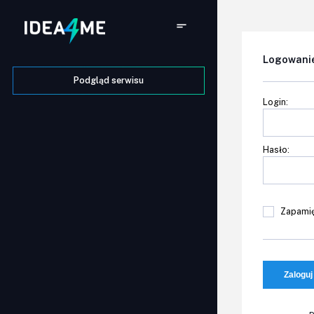
Logowani
Podgląd serwisu
Login:
Hasło:
Zapamię
Zaloguj